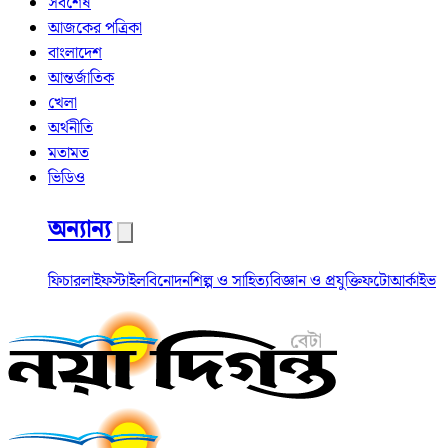
সর্বশেষ
আজকের পত্রিকা
বাংলাদেশ
আন্তর্জাতিক
খেলা
অর্থনীতি
মতামত
ভিডিও
অন্যান্য
ফিচার
লাইফস্টাইল
বিনোদন
শিল্প ও সাহিত্য
বিজ্ঞান ও প্রযুক্তি
ফটো
আর্কাইভ