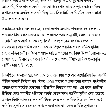
বিশ্ববিদ্যালয় প্রশাসন বলছে, অধ্যাপক আব্দুল্লাহ প্রায় দুই বছর কর্মস্থলে
আসেননি, শিক্ষাদান করেননি, কোনো গবেষণার সাথে সম্পৃক্ত আছেন কিনা
প্রশাসনকেও অবহিত করেননি কিন্তু ত্রৈমাসিক ভিত্তিতে নিয়মিত বেতন-ভাতা
উত্তোলন করেছেন।
বিজ্ঞপ্তিতে আরো বলা হয়েছে, বাংলাদেশের অন্যান্য পাবলিক বিশ্ববিদ্যালয়ে
প্রফেসর নিয়োগের নিজর আছে। প্রকাশিত তথ্য অনুযায়ী, কোনো প্রফেসর
এমেরিটাসকে আজীবন এবং পূর্ণকালীন অধ্যাপকের সর্বোচ্চ বেতনের
সমপরিমাণ পারিশ্রমিক এবং এ ধরনের বিস্তৃত আর্থিক ও প্রশাসনিক সুবিধা
দেয়ার নজির নেই। বর্তমান প্রশাসন দায়িত্ব গ্রহণের পর বিষয়টি পর্যালোচনা করে
দেখা যায়, এই ব্যবস্থার ফলে বিশ্ববিদ্যালয়ের ওপর দীর্ঘমেয়াদি ও পুনরাবৃত্তি
আর্থিক দায় সৃষ্টি হয়েছে।
বিজ্ঞপ্তিতে জানানো হয়, ২০২২ সালের ব্যবস্থায় প্রফেসর এমেরিটাস ছিল একটি
সীমিত সম্মানী ভিত্তিক পদ। কিন্তু ২০২৪ সালের সংশোধনের মাধ্যমে পূর্ণকালীন
অধ্যাপকের সর্বোচ্চ বেতনের পারিশ্রমিক নির্ধারণ করা হয়। এর ফলে প্রচলিত
রীতিতে দেয়া সম্মানীর পরিবর্তে কার্যত বেতন সদৃশ আর্থিক সুবিধা দেয়া হয়েছে।
এ পদে বিশ্ববিদ্যালয়ের অর্থ কমিটিতে উপস্থাপন, আর্থিক বিশ্লেষণ কিংবা অর্থ
কমিটির সুপারিশের কোনো তথ্য পাওয়া যায় না। ফলে আর্থিক সুশাসনের