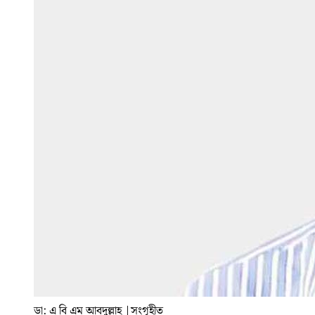
ডা: এ বি এম আবদুল্লাহ
|
সংগৃহীত