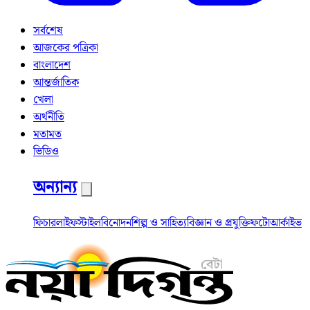
সর্বশেষ
আজকের পত্রিকা
বাংলাদেশ
আন্তর্জাতিক
খেলা
অর্থনীতি
মতামত
ভিডিও
অন্যান্য
ফিচার
লাইফস্টাইল
বিনোদন
শিল্প ও সাহিত্য
বিজ্ঞান ও প্রযুক্তি
ফটো
আর্কাইভ