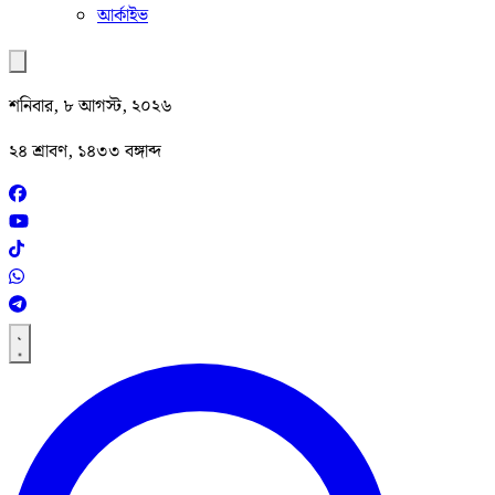
আর্কাইভ
শনিবার, ৮ আগস্ট, ২০২৬
২৪ শ্রাবণ, ১৪৩৩ বঙ্গাব্দ