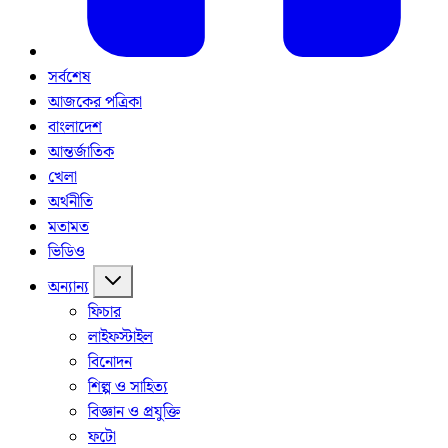
সর্বশেষ
আজকের পত্রিকা
বাংলাদেশ
আন্তর্জাতিক
খেলা
অর্থনীতি
মতামত
ভিডিও
অন্যান্য
ফিচার
লাইফস্টাইল
বিনোদন
শিল্প ও সাহিত্য
বিজ্ঞান ও প্রযুক্তি
ফটো