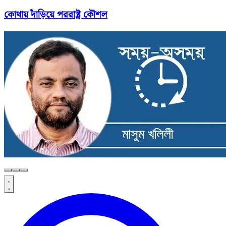
কোথায় দাঁড়িয়ে পররাষ্ট্র কৌশল