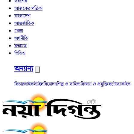
সর্বশেষ
আজকের পত্রিকা
বাংলাদেশ
আন্তর্জাতিক
খেলা
অর্থনীতি
মতামত
ভিডিও
অন্যান্য
ফিচার
লাইফস্টাইল
বিনোদন
শিল্প ও সাহিত্য
বিজ্ঞান ও প্রযুক্তি
ফটো
আর্কাইভ