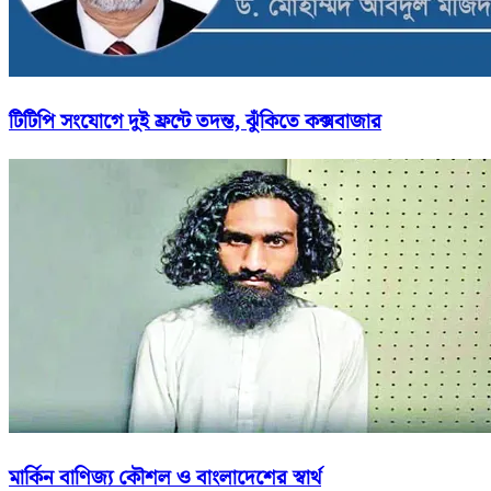
টিটিপি সংযোগে দুই ফ্রন্টে তদন্ত, ঝুঁকিতে কক্সবাজার
মার্কিন বাণিজ্য কৌশল ও বাংলাদেশের স্বার্থ