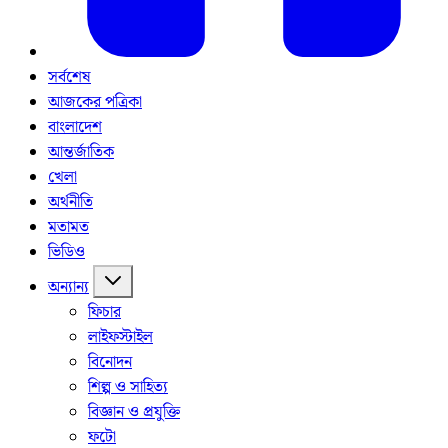
সর্বশেষ
আজকের পত্রিকা
বাংলাদেশ
আন্তর্জাতিক
খেলা
অর্থনীতি
মতামত
ভিডিও
অন্যান্য
ফিচার
লাইফস্টাইল
বিনোদন
শিল্প ও সাহিত্য
বিজ্ঞান ও প্রযুক্তি
ফটো