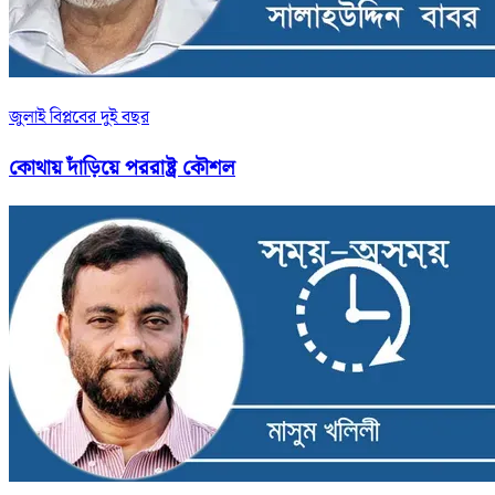
জুলাই বিপ্লবের দুই বছর
কোথায় দাঁড়িয়ে পররাষ্ট্র কৌশল