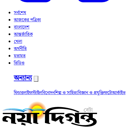
সর্বশেষ
আজকের পত্রিকা
বাংলাদেশ
আন্তর্জাতিক
খেলা
অর্থনীতি
মতামত
ভিডিও
অন্যান্য
ফিচার
লাইফস্টাইল
বিনোদন
শিল্প ও সাহিত্য
বিজ্ঞান ও প্রযুক্তি
ফটো
আর্কাইভ