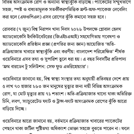
বিভিন্ন অসংক্রামক রোগ ও অন্যান্য স্বাস্থ্যঝুঁকি বাড়াচ্ছে। প্যাকেটের সম্মুখভাগে
সহজ, স্পষ্ট ও বাধ্যতামূলক সতর্কীকরণভিত্তিক ফ্রন্ট-অফ-প্যাকেজ লেবেলিং
করা হলে (এফওপিএল) এসব রোগের ঝুঁকি কমানো সহজ হবে।
রোববার (৭ জুন) বিশ্ব নিরাপদ খাদ্য দিবস ২০২৬ উপলক্ষে গ্লোবাল হেলথ
অ্যাডভোকেসি ইনকিউবেটরের (জিএইচএআই) সহযোগিতায় গবেষণা ও
অ্যাডভোকেসি প্রতিষ্ঠান প্রজ্ঞা (প্রগতির জন্য জ্ঞান) আয়োজিত ‘অতি-
প্রক্রিয়াজাত খাবারে স্বাস্থ্যঝুঁকি এবং করণীয়: বাংলাদেশ পরিপ্রেক্ষিত’ শীর্ষক
ওয়েবিনারে এসব তথ্য ও সুপারিশ তুলে ধরা হয়। এ বছর দিবসটির প্রতিপাদ্য
‘ফ্রম বারডেন টু সলিউশন: সেফ ফুড এভরিহোয়্যার’।
ওয়েবিনারে জানানো হয়, বিশ্ব স্বাস্থ্য সংস্থার তথ্য অনুযায়ী প্রতিবছর দেশে প্রায়
৫ লাখ ৭০ হাজার ২৬৩ জন মানুষের মৃত্যুর জন্য দায়ী বিভিন্ন অসংক্রামক
রোগ, যা মোট মৃত্যুর প্রায় ৭১ শতাংশ। অতি-প্রক্রিয়াজাত খাদ্যে থাকা অতিরিক্ত
চিনি, লবণ, স্যাচুরেটেড ফ্যাট ও ট্রান্স-ফ্যাট অসংক্রামক রোগের ঝুঁকি আরো
বাড়িয়ে দিচ্ছে।
ওয়েবিনারে আরো জানানো হয়, বর্তমানে প্রক্রিয়াজাত খাবারের প্যাকেটের
পেছনে থাকা জটিল পুষ্টিতথ্য অধিকাংশ ভোক্তা সহজে বুঝতে পারেন না। ফলে