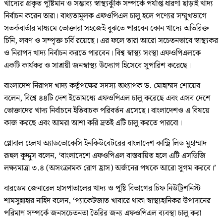
খাদ্যের প্রকৃত পুষ্টিমান ও সম্ভাব্য স্বাস্থ্যঝুঁকি সম্পর্কে পর্যাপ্ত ধারণা ছাড়াই খাদ্য
নির্বাচন করেন তারা। বাধ্যতামূলক এফওপিএল চালু হলে পণ্যের সম্মুখভাগে
সতর্কবার্তার মাধ্যমে ভোক্তারা সহজেই বুঝতে পারবেন কোন খাদ্যে অতিরিক্ত
চিনি, লবণ ও সম্পৃক্ত চর্বি রয়েছে। এর ফলে তারা আরো সচেতনভাবে স্বাস্থ্যকর
ও নিরাপদ খাদ্য নির্বাচন করতে পারবেন। বিশ্ব স্বাস্থ্য সংস্থা এফওপিএলকে
একটি কার্যকর ও সাশ্রয়ী জনস্বাস্থ্য উদ্যোগ হিসেবে সুপারিশ করেছে।
বাংলাদেশ নিরাপদ খাদ্য কর্তৃপক্ষের সদস্য অধ্যাপক ড. মোহাম্মদ শোয়েব
বলেন, বিশ্বে ৪৪টি দেশ ইতোমধ্যে এফওপিএল চালু করেছে এবং এসব দেশে
ভোক্তাদের খাদ্য নির্বাচনে ইতিবাচক পরিবর্তন এসেছে। বাংলাদেশও এ বিষয়ে
কাজ করছে এবং আমরা আশা করি দ্রতই এটি চালু করতে পারবো।
গ্লোবাল হেলথ অ্যাডভোকেসি ইনকিউবেটরের বাংলাদেশ কান্ট্রি লিড মুহাম্মাদ
রূহুল কুদ্দুস বলেন, ‘বাংলাদেশে এফওপিএল বাস্তবায়িত হলে এটি এসডিজি
লক্ষ্যমাত্রা ৩.৪ (অসংক্রামক রোগ হ্রাস) অর্জনের পথকে আরো সুগম করবে।’
বারডেম জেনারেল হাসপাতালের খাদ্য ও পুষ্টি বিভাগের চিফ নিউট্রিশনিস্ট
শামসুন্নাহার নাহিদ বলেন, ‘প্যাকেটজাত খাবারে থাকা স্বাস্থ্যহানিকর উপাদানের
পরিমাণ সম্পর্কে জনসচেতনতা তৈরির জন্য এফওপিএল ব্যবস্থা চালু করা