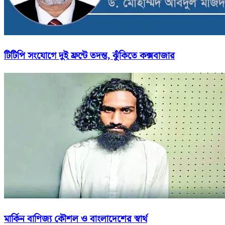
টিটিপি সংযোগে দুই ফ্রন্টে তদন্ত, ঝুঁকিতে কক্সবাজার
মার্কিন বাণিজ্য কৌশল ও বাংলাদেশের স্বার্থ