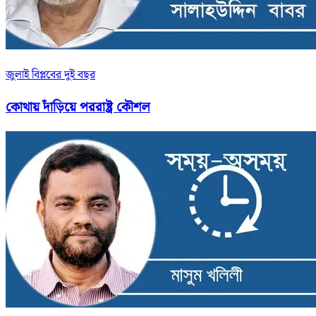
জুলাই বিপ্লবের দুই বছর
কোথায় দাঁড়িয়ে পররাষ্ট্র কৌশল