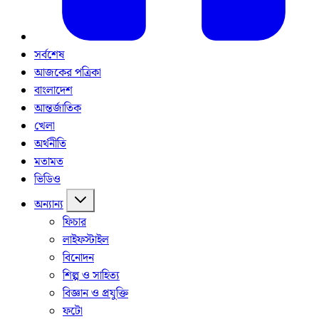
সর্বশেষ
আজকের পত্রিকা
বাংলাদেশ
আন্তর্জাতিক
খেলা
অর্থনীতি
মতামত
ভিডিও
অন্যান্য
ফিচার
লাইফস্টাইল
বিনোদন
শিল্প ও সাহিত্য
বিজ্ঞান ও প্রযুক্তি
ফটো