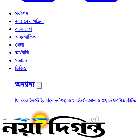
সর্বশেষ
আজকের পত্রিকা
বাংলাদেশ
আন্তর্জাতিক
খেলা
অর্থনীতি
মতামত
ভিডিও
অন্যান্য
ফিচার
লাইফস্টাইল
বিনোদন
শিল্প ও সাহিত্য
বিজ্ঞান ও প্রযুক্তি
ফটো
আর্কাইভ