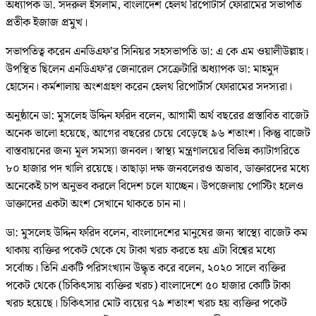
অধ্যাপক ডা. সদরুল ইসলাম, বাংলাদেশ হেলথ রিপোর্টার্স ফোরামের সভাপতি
প্রতীক ইজাজ প্রমুখ।
সভাপতিত্ব করেন এনডিএফ’র সিনিয়র সহসভাপতি ডা: এ কে এম ওয়ালীউল্লাহ।
উপস্থিত ছিলেন এনডিএফ’র জেনারেল সেক্রেটারি অধ্যাপক ডা: মাহমুদ
হোসেন। কর্মশালায় অংশগ্রহণ করেন হেলথ রিপোর্টার্স ফোরামের সদস্যরা।
অনুষ্ঠানে ডা: মুসলেহ উদ্দিন ফরিদ বলেন, আগামী অর্থ বছরের প্রস্তাবিত বাজেট
অনেক ভালো হয়েছে, আগের বছরের চেয়ে বেড়েছে ৯৬ শতাংশ। কিন্তু বাজেট
বাস্তবায়নের জন্য মূল সমস্যা জনবল। স্বাস্থ্য মন্ত্রণালয়ের বিভিন্ন ক্যাটাগরিতে
৮০ হাজার পদ খালি রয়েছে। তাছাড়া দক্ষ জনবলেরও অভাব, ডাক্তারদের মধ্যে
অনেকেই চাপ অনুভব করলে বিদেশ চলে যাচ্ছেন। উপজেলায় পোস্টিং হলেও
ডাক্তাদের একটা অংশ সেখানে থাকতে চান না।
ডা: মুসলেহ উদ্দিন ফরিদ বলেন, বাংলাদেশের মানুষের জন্য স্বাস্থ্যে বাজেট কম
থাকায় ব্যক্তির পকেট থেকে যে টাকা খরচ করতে হয় এটা বিশ্বের মধ্যে
সর্বোচ্চ। তিনি একটি পরিসংখ্যান উদ্ধৃত করে বলেন, ২০২০ সালে ব্যক্তির
পকেট থেকে (চিকিৎসায় ব্যক্তির খরচ) বাংলাদেশে ৫০ হাজার কোটি টাকা
খরচ হয়েছে। চিকিৎসার মোট ব্যয়ের ৭৯ শতাংশ খরচ হয় ব্যক্তির পকেট