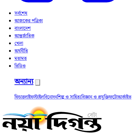
সর্বশেষ
আজকের পত্রিকা
বাংলাদেশ
আন্তর্জাতিক
খেলা
অর্থনীতি
মতামত
ভিডিও
অন্যান্য
ফিচার
লাইফস্টাইল
বিনোদন
শিল্প ও সাহিত্য
বিজ্ঞান ও প্রযুক্তি
ফটো
আর্কাইভ