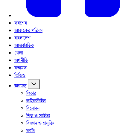
সর্বশেষ
আজকের পত্রিকা
বাংলাদেশ
আন্তর্জাতিক
খেলা
অর্থনীতি
মতামত
ভিডিও
অন্যান্য
ফিচার
লাইফস্টাইল
বিনোদন
শিল্প ও সাহিত্য
বিজ্ঞান ও প্রযুক্তি
ফটো