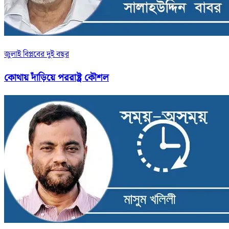
জুলাই বিপ্লবের দুই বছর
কোথায় দাঁড়িয়ে পররাষ্ট্র কৌশল