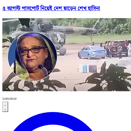
৫ আগস্ট পাসপোর্ট নিয়েই দেশ ছাড়েন শেখ হাসিনা