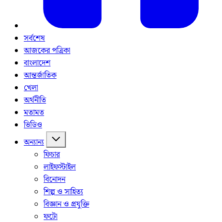
সর্বশেষ
আজকের পত্রিকা
বাংলাদেশ
আন্তর্জাতিক
খেলা
অর্থনীতি
মতামত
ভিডিও
অন্যান্য
ফিচার
লাইফস্টাইল
বিনোদন
শিল্প ও সাহিত্য
বিজ্ঞান ও প্রযুক্তি
ফটো