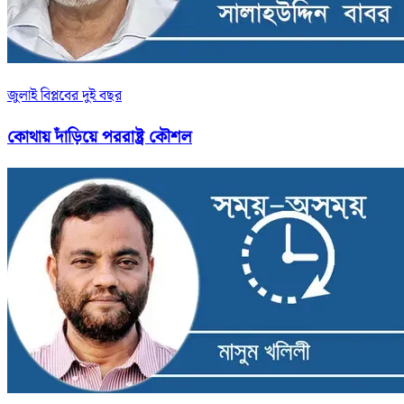
জুলাই বিপ্লবের দুই বছর
কোথায় দাঁড়িয়ে পররাষ্ট্র কৌশল