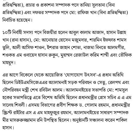
প্রতিদ্বন্দ্বিতা), প্রচার ও প্রকাশনা সম্পাদক পদে তানিয়া সুলতানা (বিনা
প্রতিদ্বন্দ্বিতা) এবং দফতর সম্পাদক পদে মো: রাফিজ খান (বিনা প্রতিদ্বন্দ্বিতা)
নির্বাচিত হয়েছেন।
১০টি নির্বাহী সদস্য পদে বিজয়ীরা হলেন আবুল কালাম আজাদ, হাসান উল্লাহ
খান (রানা হাসান), মো: আনোয়ার হোসেন মজুমদার, শারমিন ইফফাত শামস
তুলি, আলী আসিফ শাওন, ইশরাত জাহান শোভা, নাজমা বিনতে আলমগীর,
শওকত এম ওবায়েদ হাসান রুকুন, মুহাম্মদ রেজাউল করিম শাম্মী এবং তৌফিক
মাহমুদ।
এর আগে বিকেলে থেকে আয়োজিত ‘যোগাযোগ উৎসব’-এ প্রধান অতিথি
ছিলেন ডিইউএমসিজেএএর অ্যালামনাই সড়ক পরিবহন ও সেতু, রেলপথ এবং
নৌপরিবহন মন্ত্রী শেখ রবিউল আলম। অ্যালামনাইয়ের সভাপতি মো: শামসুল
হকের সভাপতিত্বে এতে বিশেষ অতিথি ছিলেন প্রধানমন্ত্রীর প্রেস সচিব এ এ এম
সালেহ শিবলী। এসময় বিভাগের প্রবীণ শিক্ষক ড. গোলাম রহমান, প্রধানমন্ত্রীর
স্ক্রিপ্ট রাইটার এস এ এম মাহফুজুর রহমান, অ্যালামনাইয়ের সাধারণ সম্পাদক
মীর মাসরুরুজ্জামান রনি উপস্থিত ছিলেন। অনুষ্ঠানটি সঞ্চালনা করেন শাকিল
হাসান।