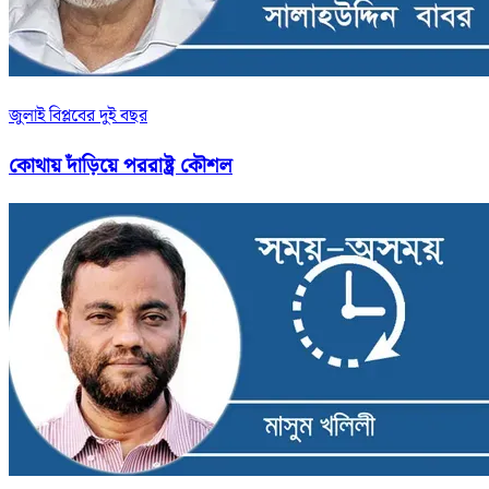
জুলাই বিপ্লবের দুই বছর
কোথায় দাঁড়িয়ে পররাষ্ট্র কৌশল