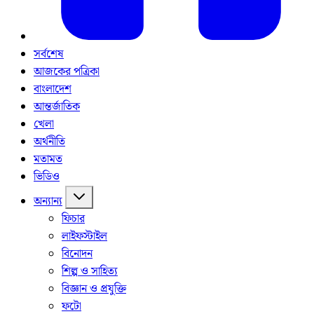
সর্বশেষ
আজকের পত্রিকা
বাংলাদেশ
আন্তর্জাতিক
খেলা
অর্থনীতি
মতামত
ভিডিও
অন্যান্য
ফিচার
লাইফস্টাইল
বিনোদন
শিল্প ও সাহিত্য
বিজ্ঞান ও প্রযুক্তি
ফটো