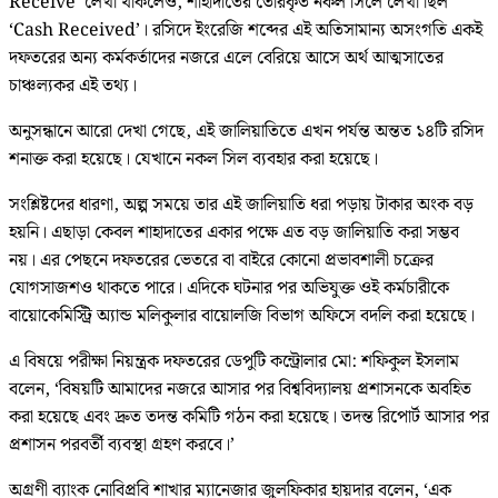
Receive’ লেখা থাকলেও, শাহাদাতের তৈরিকৃত নকল সিলে লেখা ছিল
‘Cash Received’। রসিদে ইংরেজি শব্দের এই অতিসামান্য অসংগতি একই
দফতরের অন্য কর্মকর্তাদের নজরে এলে বেরিয়ে আসে অর্থ আত্মসাতের
চাঞ্চল্যকর এই তথ্য।
অনুসন্ধানে আরো দেখা গেছে, এই জালিয়াতিতে এখন পর্যন্ত অন্তত ১৪টি রসিদ
শনাক্ত করা হয়েছে। যেখানে নকল সিল ব্যবহার করা হয়েছে।
সংশ্লিষ্টদের ধারণা, অল্প সময়ে তার এই জালিয়াতি ধরা পড়ায় টাকার অংক বড়
হয়নি। এছাড়া কেবল শাহাদাতের একার পক্ষে এত বড় জালিয়াতি করা সম্ভব
নয়। এর পেছনে দফতরের ভেতরে বা বাইরে কোনো প্রভাবশালী চক্রের
যোগসাজশও থাকতে পারে। এদিকে ঘটনার পর অভিযুক্ত ওই কর্মচারীকে
বায়োকেমিস্ট্রি অ্যান্ড মলিকুলার বায়োলজি বিভাগ অফিসে বদলি করা হয়েছে।
এ বিষয়ে পরীক্ষা নিয়ন্ত্রক দফতরের ডেপুটি কন্ট্রোলার মো: শফিকুল ইসলাম
বলেন, ‘বিষয়টি আমাদের নজরে আসার পর বিশ্ববিদ্যালয় প্রশাসনকে অবহিত
করা হয়েছে এবং দ্রুত তদন্ত কমিটি গঠন করা হয়েছে। তদন্ত রিপোর্ট আসার পর
প্রশাসন পরবর্তী ব্যবস্থা গ্রহণ করবে।’
অগ্রণী ব্যাংক নোবিপ্রবি শাখার ম্যানেজার জুলফিকার হায়দার বলেন, ‘এক