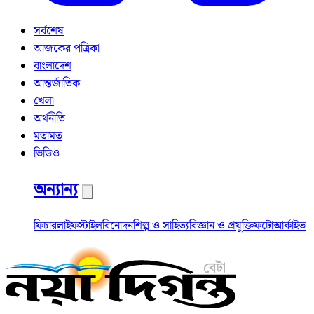
সর্বশেষ
আজকের পত্রিকা
বাংলাদেশ
আন্তর্জাতিক
খেলা
অর্থনীতি
মতামত
ভিডিও
অন্যান্য
ফিচার
লাইফস্টাইল
বিনোদন
শিল্প ও সাহিত্য
বিজ্ঞান ও প্রযুক্তি
ফটো
আর্কাইভ