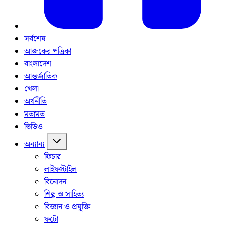
সর্বশেষ
আজকের পত্রিকা
বাংলাদেশ
আন্তর্জাতিক
খেলা
অর্থনীতি
মতামত
ভিডিও
অন্যান্য
ফিচার
লাইফস্টাইল
বিনোদন
শিল্প ও সাহিত্য
বিজ্ঞান ও প্রযুক্তি
ফটো