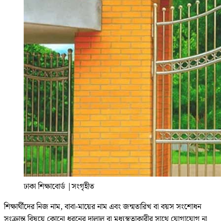
ঢাকা শিক্ষাবোর্ড
|
সংগৃহীত
শিক্ষার্থীদের নিজ নাম, বাবা-মায়ের নাম এবং জন্মতারিখ বা বয়স সংশোধন
সংক্রান্ত বিষয়ে কোনো ধরনের দালাল বা মধ্যস্থতাকারীর সাথে যোগাযোগ না