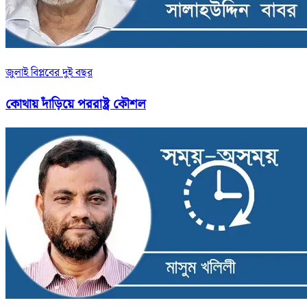
জুলাই বিপ্লবের দুই বছর
কোথায় দাঁড়িয়ে পররাষ্ট্র কৌশল