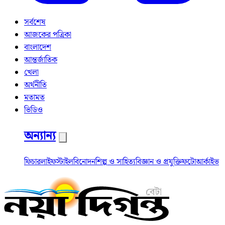
সর্বশেষ
আজকের পত্রিকা
বাংলাদেশ
আন্তর্জাতিক
খেলা
অর্থনীতি
মতামত
ভিডিও
অন্যান্য
ফিচার
লাইফস্টাইল
বিনোদন
শিল্প ও সাহিত্য
বিজ্ঞান ও প্রযুক্তি
ফটো
আর্কাইভ