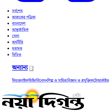
সর্বশেষ
আজকের পত্রিকা
বাংলাদেশ
আন্তর্জাতিক
খেলা
অর্থনীতি
মতামত
ভিডিও
অন্যান্য
ফিচার
লাইফস্টাইল
বিনোদন
শিল্প ও সাহিত্য
বিজ্ঞান ও প্রযুক্তি
ফটো
আর্কাইভ