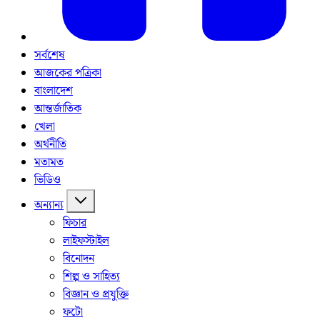
সর্বশেষ
আজকের পত্রিকা
বাংলাদেশ
আন্তর্জাতিক
খেলা
অর্থনীতি
মতামত
ভিডিও
অন্যান্য
ফিচার
লাইফস্টাইল
বিনোদন
শিল্প ও সাহিত্য
বিজ্ঞান ও প্রযুক্তি
ফটো