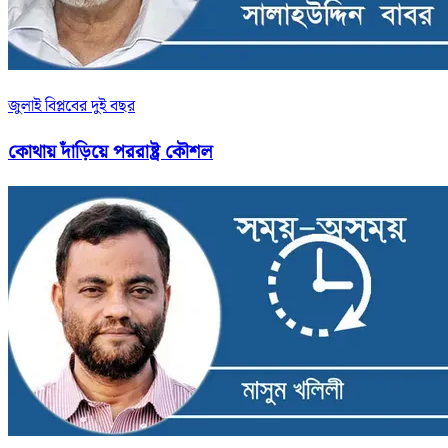
জুলাই বিপ্লবের দুই বছর
কোথায় দাঁড়িয়ে পররাষ্ট্র কৌশল