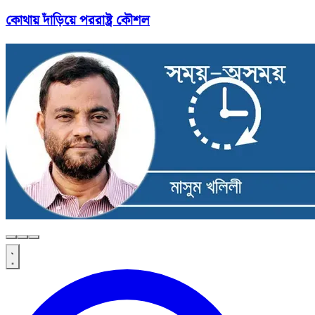
কোথায় দাঁড়িয়ে পররাষ্ট্র কৌশল