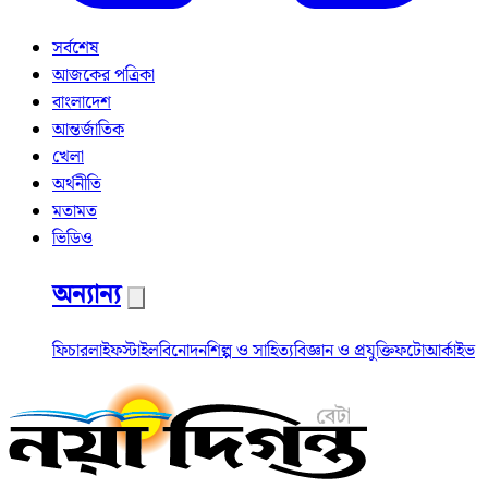
সর্বশেষ
আজকের পত্রিকা
বাংলাদেশ
আন্তর্জাতিক
খেলা
অর্থনীতি
মতামত
ভিডিও
অন্যান্য
ফিচার
লাইফস্টাইল
বিনোদন
শিল্প ও সাহিত্য
বিজ্ঞান ও প্রযুক্তি
ফটো
আর্কাইভ