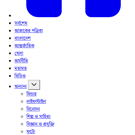
সর্বশেষ
আজকের পত্রিকা
বাংলাদেশ
আন্তর্জাতিক
খেলা
অর্থনীতি
মতামত
ভিডিও
অন্যান্য
ফিচার
লাইফস্টাইল
বিনোদন
শিল্প ও সাহিত্য
বিজ্ঞান ও প্রযুক্তি
ফটো