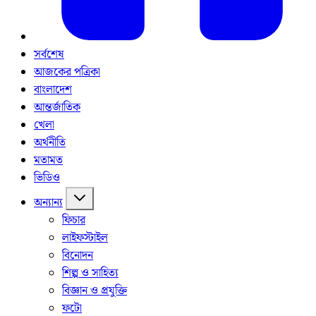
সর্বশেষ
আজকের পত্রিকা
বাংলাদেশ
আন্তর্জাতিক
খেলা
অর্থনীতি
মতামত
ভিডিও
অন্যান্য
ফিচার
লাইফস্টাইল
বিনোদন
শিল্প ও সাহিত্য
বিজ্ঞান ও প্রযুক্তি
ফটো