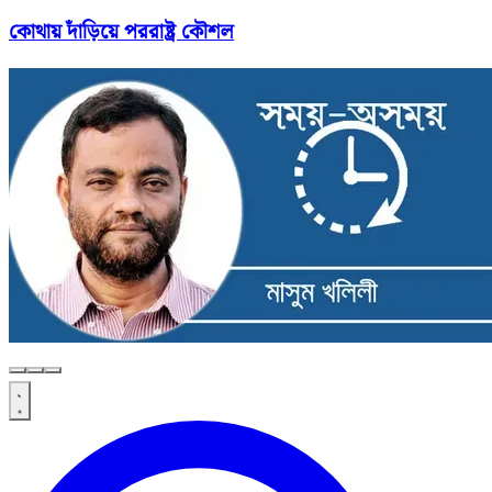
কোথায় দাঁড়িয়ে পররাষ্ট্র কৌশল