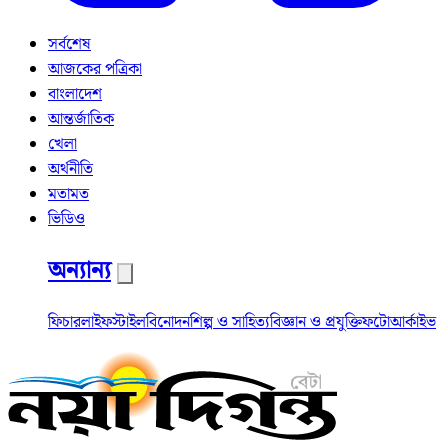
সর্বশেষ
আজকের পত্রিকা
বাংলাদেশ
আন্তর্জাতিক
খেলা
অর্থনীতি
মতামত
ভিডিও
অন্যান্য
ফিচার
লাইফস্টাইল
বিনোদন
শিল্প ও সাহিত্য
বিজ্ঞান ও প্রযুক্তি
ফটো
আর্কাইভ