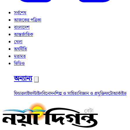
সর্বশেষ
আজকের পত্রিকা
বাংলাদেশ
আন্তর্জাতিক
খেলা
অর্থনীতি
মতামত
ভিডিও
অন্যান্য
ফিচার
লাইফস্টাইল
বিনোদন
শিল্প ও সাহিত্য
বিজ্ঞান ও প্রযুক্তি
ফটো
আর্কাইভ