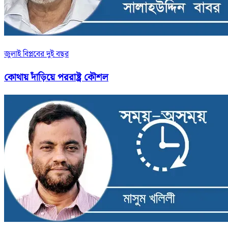
জুলাই বিপ্লবের দুই বছর
কোথায় দাঁড়িয়ে পররাষ্ট্র কৌশল