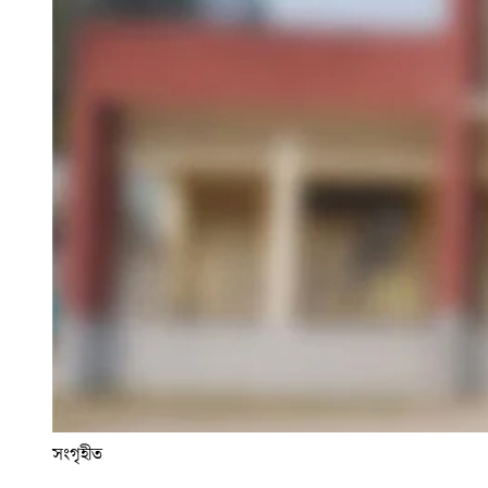
সংগৃহীত