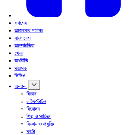
সর্বশেষ
আজকের পত্রিকা
বাংলাদেশ
আন্তর্জাতিক
খেলা
অর্থনীতি
মতামত
ভিডিও
অন্যান্য
ফিচার
লাইফস্টাইল
বিনোদন
শিল্প ও সাহিত্য
বিজ্ঞান ও প্রযুক্তি
ফটো