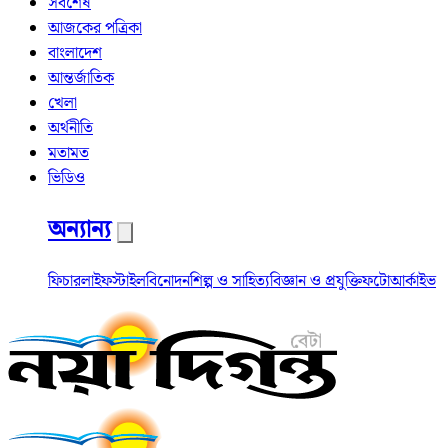
সর্বশেষ
আজকের পত্রিকা
বাংলাদেশ
আন্তর্জাতিক
খেলা
অর্থনীতি
মতামত
ভিডিও
অন্যান্য
ফিচার
লাইফস্টাইল
বিনোদন
শিল্প ও সাহিত্য
বিজ্ঞান ও প্রযুক্তি
ফটো
আর্কাইভ