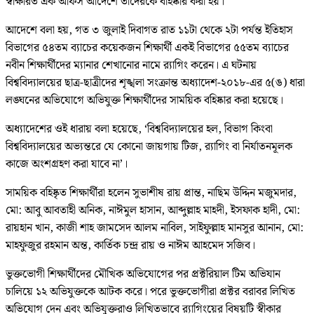
স্বাক্ষরিত এক অফিস আদেশে তাদেরকে বহিষ্কার করা হয়।
আদেশে বলা হয়, গত ৩ জুলাই দিবাগত রাত ১১টা থেকে ২টা পর্যন্ত ইতিহাস
বিভাগের ৫৪তম ব্যাচের কয়েকজন শিক্ষার্থী একই বিভাগের ৫৫তম ব্যাচের
নবীন শিক্ষার্থীদের ম্যানার শেখানোর নামে র‍্যাগিং করেন। এ ঘটনায়
বিশ্ববিদ্যালয়ের ছাত্র-ছাত্রীদের শৃঙ্খলা সংক্রান্ত অধ্যাদেশ-২০১৮-এর ৫(ঙ) ধারা
লঙ্ঘনের অভিযোগে অভিযুক্ত শিক্ষার্থীদের সাময়িক বহিষ্কার করা হয়েছে।
অধ্যাদেশের ওই ধারায় বলা হয়েছে, ‘বিশ্ববিদ্যালয়ের হল, বিভাগ কিংবা
বিশ্ববিদ্যালয়ের অভ্যন্তরে যে কোনো জায়গায় টিজ, র‍্যাগিং বা নির্যাতনমূলক
কাজে অংশগ্রহণ করা যাবে না’।
সাময়িক বহিষ্কৃত শিক্ষার্থীরা হলেন সুভাশীষ রায় প্রান্ত, নাছিম উদ্দিন মজুমদার,
মো: আবু আবতাহী অনিক, নাঈমুল হাসান, আব্দুল্লাহ মাহদী, ইসফাক হাদী, মো:
রায়হান খান, কাজী শাহ জামসেদ আলম নাবিল, সাইফুল্লাহ মানসুর আনান, মো:
মাহফুজুর রহমান অন্ত, কার্তিক চন্দ্র রায় ও নাঈম আহমেদ সজিব।
ভুক্তভোগী শিক্ষার্থীদের মৌখিক অভিযোগের পর প্রক্টরিয়াল টিম অভিযান
চালিয়ে ১২ অভিযুক্তকে আটক করে। পরে ভুক্তভোগীরা প্রক্টর বরাবর লিখিত
অভিযোগ দেন এবং অভিযুক্তরাও লিখিতভাবে র‍্যাগিংয়ের বিষয়টি স্বীকার