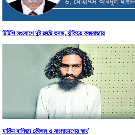
টিটিপি সংযোগে দুই ফ্রন্টে তদন্ত, ঝুঁকিতে কক্সবাজার
মার্কিন বাণিজ্য কৌশল ও বাংলাদেশের স্বার্থ