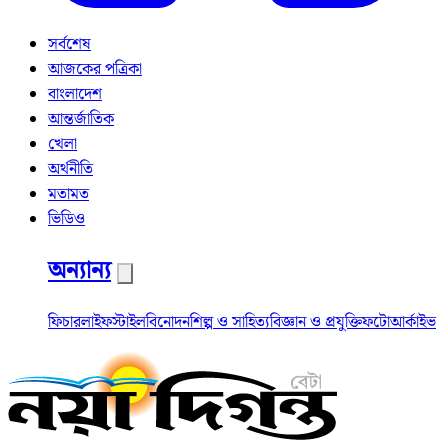
সর্বশেষ
আজকের পত্রিকা
বাংলাদেশ
আন্তর্জাতিক
খেলা
অর্থনীতি
মতামত
ভিডিও
অন্যান্য
ফিচার
লাইফস্টাইল
বিনোদন
শিল্প ও সাহিত্য
বিজ্ঞান ও প্রযুক্তি
ফটো
আর্কাইভ