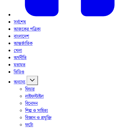
সর্বশেষ
আজকের পত্রিকা
বাংলাদেশ
আন্তর্জাতিক
খেলা
অর্থনীতি
মতামত
ভিডিও
অন্যান্য
ফিচার
লাইফস্টাইল
বিনোদন
শিল্প ও সাহিত্য
বিজ্ঞান ও প্রযুক্তি
ফটো