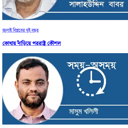
জুলাই বিপ্লবের দুই বছর
কোথায় দাঁড়িয়ে পররাষ্ট্র কৌশল