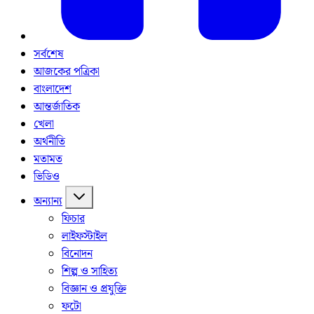
সর্বশেষ
আজকের পত্রিকা
বাংলাদেশ
আন্তর্জাতিক
খেলা
অর্থনীতি
মতামত
ভিডিও
অন্যান্য
ফিচার
লাইফস্টাইল
বিনোদন
শিল্প ও সাহিত্য
বিজ্ঞান ও প্রযুক্তি
ফটো