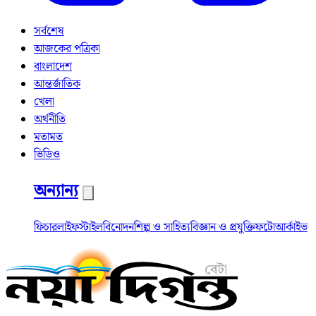
সর্বশেষ
আজকের পত্রিকা
বাংলাদেশ
আন্তর্জাতিক
খেলা
অর্থনীতি
মতামত
ভিডিও
অন্যান্য
ফিচার
লাইফস্টাইল
বিনোদন
শিল্প ও সাহিত্য
বিজ্ঞান ও প্রযুক্তি
ফটো
আর্কাইভ