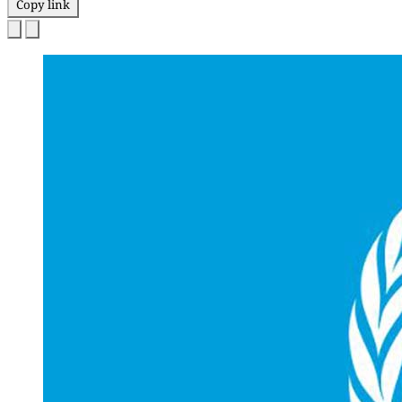
Copy link