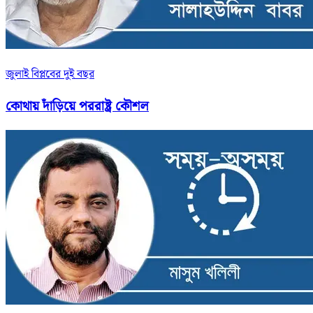
জুলাই বিপ্লবের দুই বছর
কোথায় দাঁড়িয়ে পররাষ্ট্র কৌশল