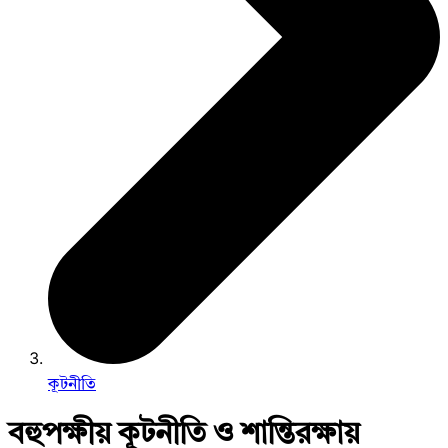
কূটনীতি
বহুপক্ষীয় কূটনীতি ও শান্তিরক্ষায়