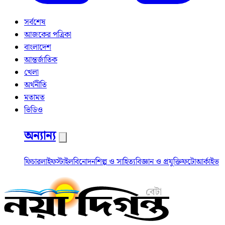
সর্বশেষ
আজকের পত্রিকা
বাংলাদেশ
আন্তর্জাতিক
খেলা
অর্থনীতি
মতামত
ভিডিও
অন্যান্য
ফিচার
লাইফস্টাইল
বিনোদন
শিল্প ও সাহিত্য
বিজ্ঞান ও প্রযুক্তি
ফটো
আর্কাইভ