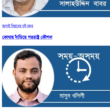
জুলাই বিপ্লবের দুই বছর
কোথায় দাঁড়িয়ে পররাষ্ট্র কৌশল