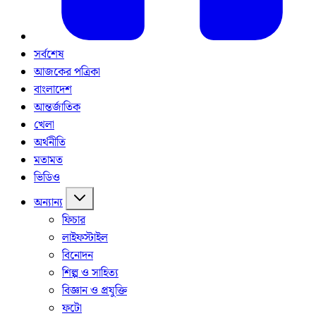
সর্বশেষ
আজকের পত্রিকা
বাংলাদেশ
আন্তর্জাতিক
খেলা
অর্থনীতি
মতামত
ভিডিও
অন্যান্য
ফিচার
লাইফস্টাইল
বিনোদন
শিল্প ও সাহিত্য
বিজ্ঞান ও প্রযুক্তি
ফটো