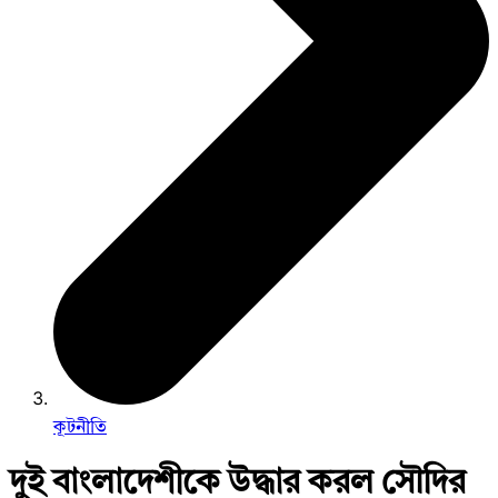
কূটনীতি
দুই বাংলাদেশীকে উদ্ধার করল সৌদির