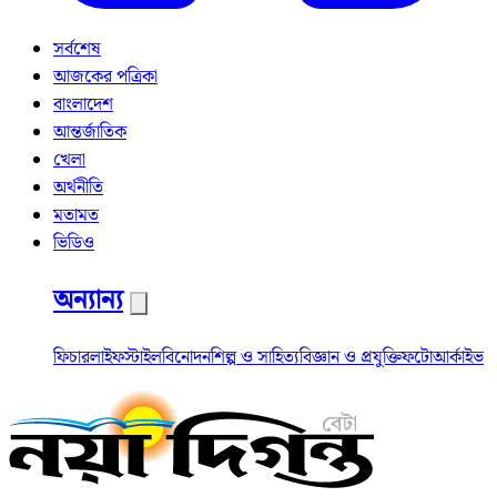
সর্বশেষ
আজকের পত্রিকা
বাংলাদেশ
আন্তর্জাতিক
খেলা
অর্থনীতি
মতামত
ভিডিও
অন্যান্য
ফিচার
লাইফস্টাইল
বিনোদন
শিল্প ও সাহিত্য
বিজ্ঞান ও প্রযুক্তি
ফটো
আর্কাইভ