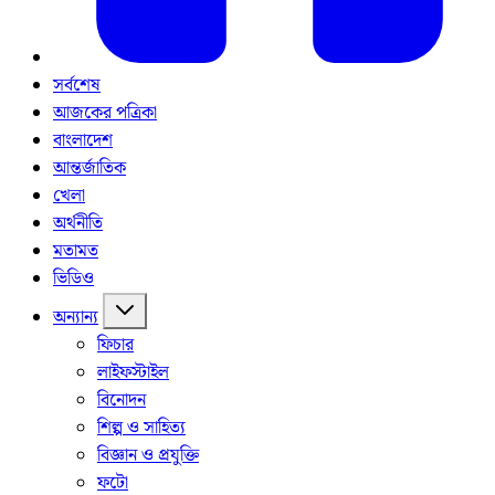
সর্বশেষ
আজকের পত্রিকা
বাংলাদেশ
আন্তর্জাতিক
খেলা
অর্থনীতি
মতামত
ভিডিও
অন্যান্য
ফিচার
লাইফস্টাইল
বিনোদন
শিল্প ও সাহিত্য
বিজ্ঞান ও প্রযুক্তি
ফটো