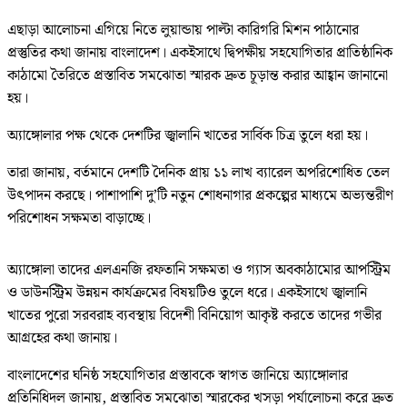
এছাড়া আলোচনা এগিয়ে নিতে লুয়ান্ডায় পাল্টা কারিগরি মিশন পাঠানোর
প্রস্তুতির কথা জানায় বাংলাদেশ। একইসাথে দ্বিপক্ষীয় সহযোগিতার প্রাতিষ্ঠানিক
কাঠামো তৈরিতে প্রস্তাবিত সমঝোতা স্মারক দ্রুত চূড়ান্ত করার আহ্বান জানানো
হয়।
অ্যাঙ্গোলার পক্ষ থেকে দেশটির জ্বালানি খাতের সার্বিক চিত্র তুলে ধরা হয়।
তারা জানায়, বর্তমানে দেশটি দৈনিক প্রায় ১১ লাখ ব্যারেল অপরিশোধিত তেল
উৎপাদন করছে। পাশাপাশি দু’টি নতুন শোধনাগার প্রকল্পের মাধ্যমে অভ্যন্তরীণ
পরিশোধন সক্ষমতা বাড়াচ্ছে।
অ্যাঙ্গোলা তাদের এলএনজি রফতানি সক্ষমতা ও গ্যাস অবকাঠামোর আপস্ট্রিম
ও ডাউনস্ট্রিম উন্নয়ন কার্যক্রমের বিষয়টিও তুলে ধরে। একইসাথে জ্বালানি
খাতের পুরো সরবরাহ ব্যবস্থায় বিদেশী বিনিয়োগ আকৃষ্ট করতে তাদের গভীর
আগ্রহের কথা জানায়।
বাংলাদেশের ঘনিষ্ঠ সহযোগিতার প্রস্তাবকে স্বাগত জানিয়ে অ্যাঙ্গোলার
প্রতিনিধিদল জানায়, প্রস্তাবিত সমঝোতা স্মারকের খসড়া পর্যালোচনা করে দ্রুত