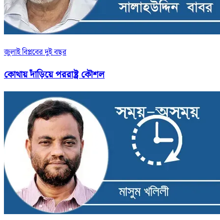
জুলাই বিপ্লবের দুই বছর
কোথায় দাঁড়িয়ে পররাষ্ট্র কৌশল