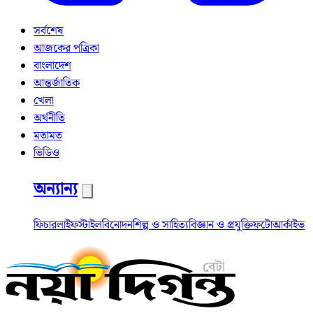
সর্বশেষ
আজকের পত্রিকা
বাংলাদেশ
আন্তর্জাতিক
খেলা
অর্থনীতি
মতামত
ভিডিও
অন্যান্য
ফিচার
লাইফস্টাইল
বিনোদন
শিল্প ও সাহিত্য
বিজ্ঞান ও প্রযুক্তি
ফটো
আর্কাইভ