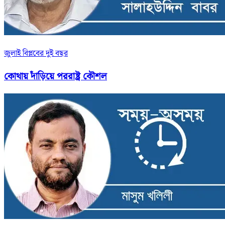
জুলাই বিপ্লবের দুই বছর
কোথায় দাঁড়িয়ে পররাষ্ট্র কৌশল