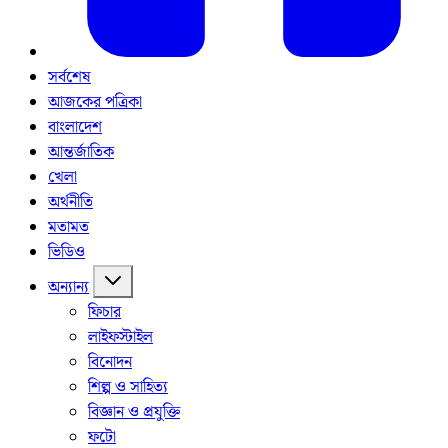
সর্বশেষ
আজকের পত্রিকা
বাংলাদেশ
আন্তর্জাতিক
খেলা
অর্থনীতি
মতামত
ভিডিও
অন্যান্য
ফিচার
লাইফস্টাইল
বিনোদন
শিল্প ও সাহিত্য
বিজ্ঞান ও প্রযুক্তি
ফটো