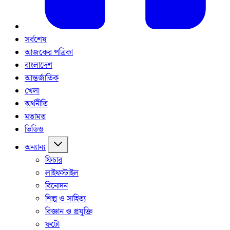
সর্বশেষ
আজকের পত্রিকা
বাংলাদেশ
আন্তর্জাতিক
খেলা
অর্থনীতি
মতামত
ভিডিও
অন্যান্য
ফিচার
লাইফস্টাইল
বিনোদন
শিল্প ও সাহিত্য
বিজ্ঞান ও প্রযুক্তি
ফটো