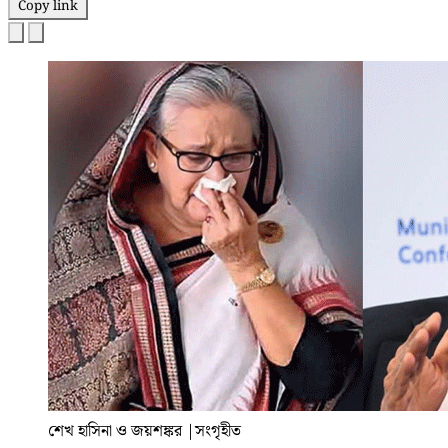
Copy link
শেখ হাসিনা ও জয়শঙ্কর
|
সংগৃহীত