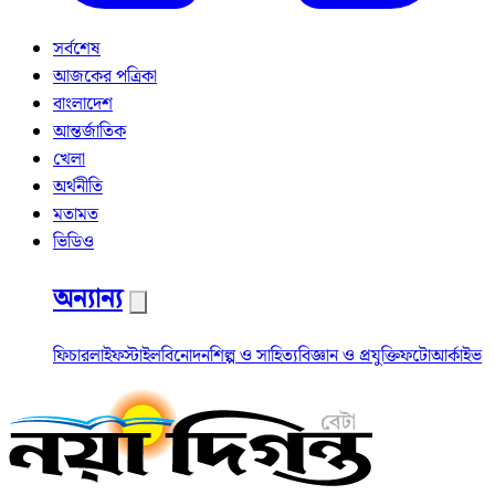
সর্বশেষ
আজকের পত্রিকা
বাংলাদেশ
আন্তর্জাতিক
খেলা
অর্থনীতি
মতামত
ভিডিও
অন্যান্য
ফিচার
লাইফস্টাইল
বিনোদন
শিল্প ও সাহিত্য
বিজ্ঞান ও প্রযুক্তি
ফটো
আর্কাইভ