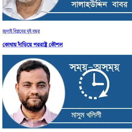
জুলাই বিপ্লবের দুই বছর
কোথায় দাঁড়িয়ে পররাষ্ট্র কৌশল