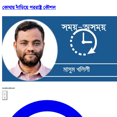
কোথায় দাঁড়িয়ে পররাষ্ট্র কৌশল