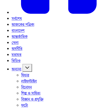
সর্বশেষ
আজকের পত্রিকা
বাংলাদেশ
আন্তর্জাতিক
খেলা
অর্থনীতি
মতামত
ভিডিও
অন্যান্য
ফিচার
লাইফস্টাইল
বিনোদন
শিল্প ও সাহিত্য
বিজ্ঞান ও প্রযুক্তি
ফটো