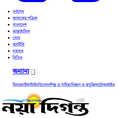
সর্বশেষ
আজকের পত্রিকা
বাংলাদেশ
আন্তর্জাতিক
খেলা
অর্থনীতি
মতামত
ভিডিও
অন্যান্য
ফিচার
লাইফস্টাইল
বিনোদন
শিল্প ও সাহিত্য
বিজ্ঞান ও প্রযুক্তি
ফটো
আর্কাইভ