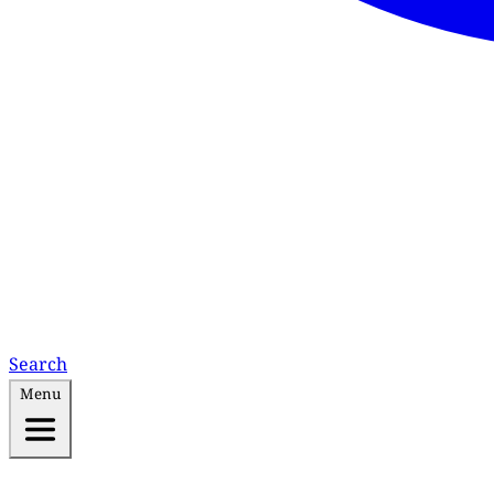
Search
Menu