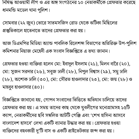
নিষিদ্ধ আওয়ামী লীগ ও এর অঙ্গ সংগঠনের ১০ নেতাকর্মীকে গ্রেফতার করেছে
ধানমন্ডি মডেল থানা পুলিশ।
সোমবার (২২ জুন) ভোরে সাতমসজিদ রোড থেকে ঝটিকা মিছিলের
প্রস্তুতিকালে হাতেনাতে তাদের গ্রেফতার করা হয়।
আজ ডিএমপির মিডিয়া অ্যান্ড পাবলিক রিলেশন্স বিভাগের অতিরিক্ত উপ-পুলিশ
কমিশনার নিয়াজ মেহেদী এক সংবাদ বিজ্ঞপ্তিতে এ তথ্য জানান।
গ্রেফতার হওয়া ব্যক্তিরা হলেন মো: ইবাদুল ইসলাম (২১), মিলন বারৈ (২০),
মো: সুজন সরদার (২৬), সবুজ ঢালী (২৮), নিপুল বিশ্বাস (২৯), সমু ঢালি
(২৮), অশোক ঢালি (৩০), মো: সৌরভ হাওলাদার (২৩), মো: জয় (২৮) ও
মাহবুব হাওলাদার (৪০)।
বিজ্ঞপ্তিতে জানানো হয়, গোপন সংবাদের ভিত্তিতে অভিযান চালিয়ে তাদের
গ্রেফতার করা হয়। এ সময় তাদের কাছ থেকে যুবলীগের মনোগ্রামসহ ১৫টি
ক্যাপ, নেতাকর্মীদের ছবি সম্বলিত আটটি গেঞ্জি এবং ‘শেখ হাসিনা আসবে
বাংলাদেশ হাসবে’ লেখা একটি ব্যানার উদ্ধার করা হয়। গ্রেফতার হওয়া
ব্যক্তিদের বহনকারী দু’টি বাস ও একটি প্রাইভেটকার জব্দ করা হয়।