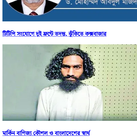
টিটিপি সংযোগে দুই ফ্রন্টে তদন্ত, ঝুঁকিতে কক্সবাজার
মার্কিন বাণিজ্য কৌশল ও বাংলাদেশের স্বার্থ