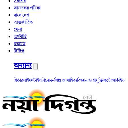
সর্বশেষ
আজকের পত্রিকা
বাংলাদেশ
আন্তর্জাতিক
খেলা
অর্থনীতি
মতামত
ভিডিও
অন্যান্য
ফিচার
লাইফস্টাইল
বিনোদন
শিল্প ও সাহিত্য
বিজ্ঞান ও প্রযুক্তি
ফটো
আর্কাইভ