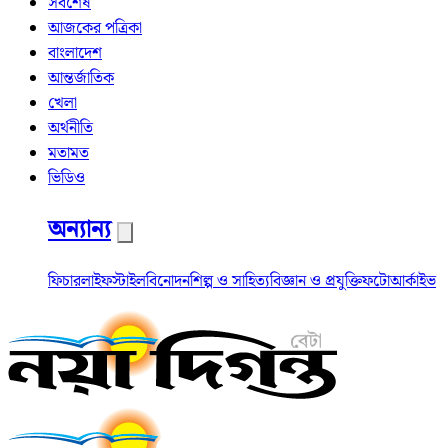
সর্বশেষ
আজকের পত্রিকা
বাংলাদেশ
আন্তর্জাতিক
খেলা
অর্থনীতি
মতামত
ভিডিও
অন্যান্য
ফিচার
লাইফস্টাইল
বিনোদন
শিল্প ও সাহিত্য
বিজ্ঞান ও প্রযুক্তি
ফটো
আর্কাইভ