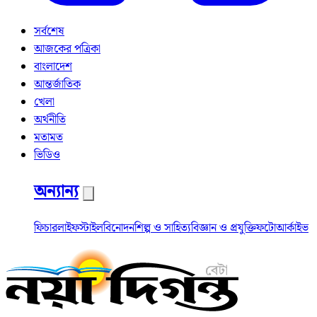
সর্বশেষ
আজকের পত্রিকা
বাংলাদেশ
আন্তর্জাতিক
খেলা
অর্থনীতি
মতামত
ভিডিও
অন্যান্য
ফিচার
লাইফস্টাইল
বিনোদন
শিল্প ও সাহিত্য
বিজ্ঞান ও প্রযুক্তি
ফটো
আর্কাইভ