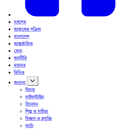
সর্বশেষ
আজকের পত্রিকা
বাংলাদেশ
আন্তর্জাতিক
খেলা
অর্থনীতি
মতামত
ভিডিও
অন্যান্য
ফিচার
লাইফস্টাইল
বিনোদন
শিল্প ও সাহিত্য
বিজ্ঞান ও প্রযুক্তি
ফটো