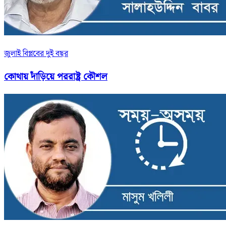
জুলাই বিপ্লবের দুই বছর
কোথায় দাঁড়িয়ে পররাষ্ট্র কৌশল