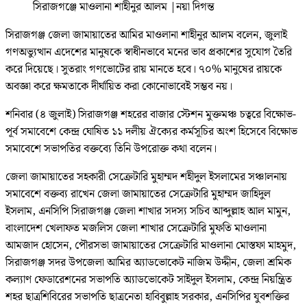
সিরাজগঞ্জে মাওলানা শাহীনুর আলম
|
নয়া দিগন্ত
সিরাজগঞ্জ জেলা জামায়াতের আমির মাওলানা শাহীনুর আলম বলেন, জুলাই
গণঅভ্যুত্থান এদেশের মানুষকে স্বাধীনভাবে মনের ভাব প্রকাশের সুযোগ তৈরি
করে দিয়েছে। সুতরাং গণভোটের রায় মানতে হবে। ৭০% মানুষের রায়কে
অবজ্ঞা করে ক্ষমতাকে দীর্ঘায়িত করা কোনোভাবেই সম্ভব নয়।
শনিবার (৪ জুলাই) সিরাজগঞ্জ শহরের বাজার স্টেশন মুক্তমঞ্চ চত্বরে বিক্ষোভ-
পূর্ব সমাবেশে কেন্দ্র ঘোষিত ১১ দলীয় ঐক্যের কর্মসূচির অংশ হিসেবে বিক্ষোভ
সমাবেশে সভাপতির বক্তব্যে তিনি উপরোক্ত কথা বলেন।
জেলা জামায়াতের সহকারী সেক্রেটারি মুহাম্মদ শহীদুল ইসলামের সঞ্চালনায়
সমাবেশে বক্তব্য রাখেন জেলা জামায়াতের সেক্রেটারি মুহাম্মদ জাহিদুল
ইসলাম, এনসিপি সিরাজগঞ্জ জেলা শাখার সদস্য সচিব আব্দুল্লাহ আল মামুন,
বাংলাদেশ খেলাফত মজলিস জেলা শাখার সেক্রেটারি মুফতি মাওলানা
আমজাদ হোসেন, পৌরসভা জামায়াতের সেক্রেটারি মাওলানা মোস্তফা মাহমুদ,
সিরাজগঞ্জ সদর উপজেলা আমির অ্যাডভোকেট নাজিম উদ্দীন, জেলা শ্রমিক
কল্যাণ ফেডারেশনের সভাপতি অ্যাডভোকেট সাইদুল ইসলাম, কেন্দ্র নিয়ন্ত্রিত
শহর ছাত্রশিবিরের সভাপতি ছাত্রনেতা হাবিবুল্লাহ সরকার, এনসিপির যুবশক্তির