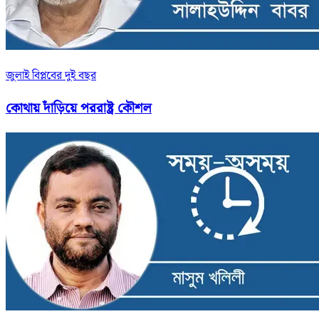
জুলাই বিপ্লবের দুই বছর
কোথায় দাঁড়িয়ে পররাষ্ট্র কৌশল