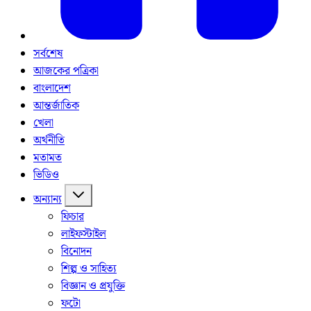
সর্বশেষ
আজকের পত্রিকা
বাংলাদেশ
আন্তর্জাতিক
খেলা
অর্থনীতি
মতামত
ভিডিও
অন্যান্য
ফিচার
লাইফস্টাইল
বিনোদন
শিল্প ও সাহিত্য
বিজ্ঞান ও প্রযুক্তি
ফটো