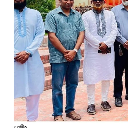
সংগৃহীত