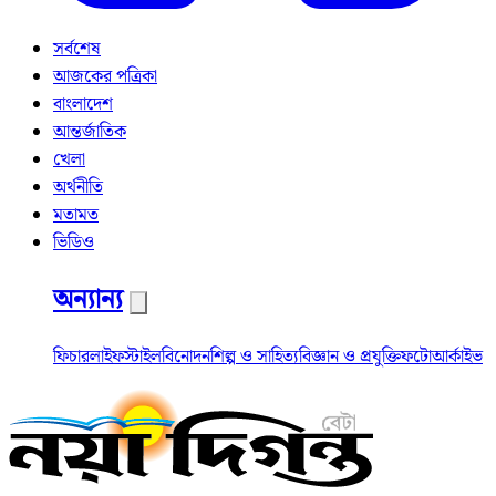
সর্বশেষ
আজকের পত্রিকা
বাংলাদেশ
আন্তর্জাতিক
খেলা
অর্থনীতি
মতামত
ভিডিও
অন্যান্য
ফিচার
লাইফস্টাইল
বিনোদন
শিল্প ও সাহিত্য
বিজ্ঞান ও প্রযুক্তি
ফটো
আর্কাইভ