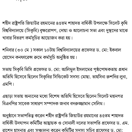
শহীদ রাষ্ট্রপতি জিয়াউর রহমানের ৪৫তম শাহাদত বার্ষিকী উপলক্ষে সিলেট কৃষি
বিশ্ববিদ্যালয়ে (সিকৃবি) বৃক্ষরোপণ, দোয়া ও আলোচনা সভা এবং দুস্থদের মাঝে
খাবার বিতরণ কর্মসূচির আয়োজন করা হয়।
শনিবার (৩০ মে ) সকাল ১০টায় বিশ্ববিদ্যালয়ের প্রফেসর ড. মো: ইকবাল
হোসেন কনফারেন্স রুমে কর্মসূচি অনুষ্ঠিত হয়।
সভায় সিকৃবি ভিসি প্রফেসর ড. মো: আলিমুল ইসলামের পৃষ্ঠপোষকতায় প্রধান
অতিথি হিসেবে ছিলেন সিকৃবির সিন্ডিকেট সদস্য মোছা. তাহসিনা রুশদির লুনা,
এমপি।
এছাড়া সভায় অন্যদের মধ্যে বিশেষ অতিথি হিসেবে ছিলেন সিলেট মহানগর
বিএনপির সাবেক সাধারণ সম্পাদক জনাব বদরুজ্জামান সেলিম।
অনুষ্ঠানে সভাপতিত্ব করেন শহীদ রাষ্ট্রপতি জিয়াউর রহমানের ৪৫তম শাহাদত
বার্ষিকী উদযাপন কমিটির আহ্বায়ক ও সোনালী দলের সভাপতি প্রফেসর ড. এম.
রাশেদ হাসনাত এবং সঞ্চালনা করেন কমিটির সদস্য সচিব প্রফেসর ড. মো: