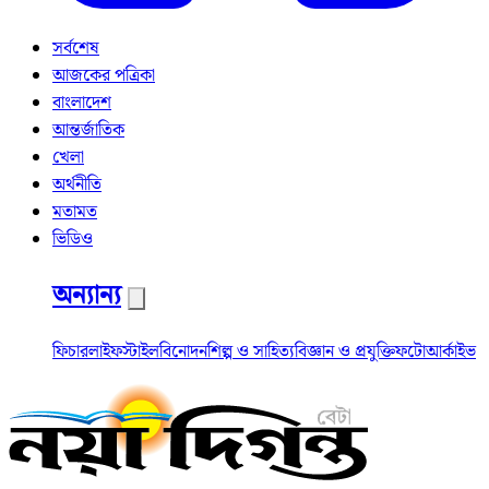
সর্বশেষ
আজকের পত্রিকা
বাংলাদেশ
আন্তর্জাতিক
খেলা
অর্থনীতি
মতামত
ভিডিও
অন্যান্য
ফিচার
লাইফস্টাইল
বিনোদন
শিল্প ও সাহিত্য
বিজ্ঞান ও প্রযুক্তি
ফটো
আর্কাইভ