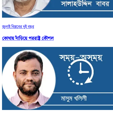
জুলাই বিপ্লবের দুই বছর
কোথায় দাঁড়িয়ে পররাষ্ট্র কৌশল