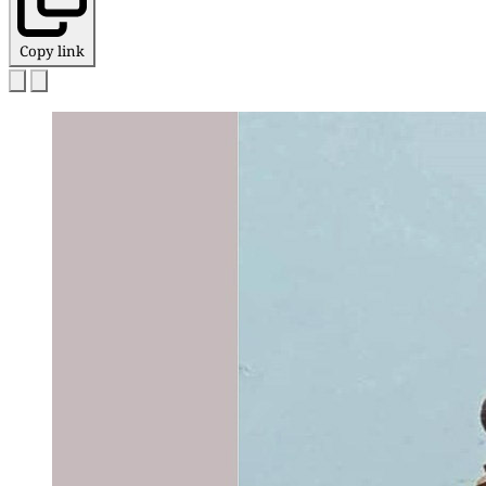
Copy link