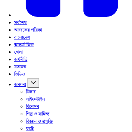
সর্বশেষ
আজকের পত্রিকা
বাংলাদেশ
আন্তর্জাতিক
খেলা
অর্থনীতি
মতামত
ভিডিও
অন্যান্য
ফিচার
লাইফস্টাইল
বিনোদন
শিল্প ও সাহিত্য
বিজ্ঞান ও প্রযুক্তি
ফটো