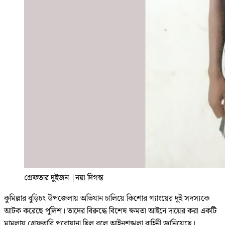
গ্রেফতার দুইজন
|
নয়া দিগন্ত
কুমিল্লার বুড়িচং উপজেলায় অভিযান চালিয়ে কিশোর গ্যাংয়ের দুই সদস্যকে
আটক করেছে পুলিশ। তাদের বিরুদ্ধে বিশেষ ক্ষমতা আইনে দায়ের করা একটি
মামলায় গ্রেফতারি পরোয়ানা ছিল বলে আইনশৃঙ্খলা বাহিনী জানিয়েছে।