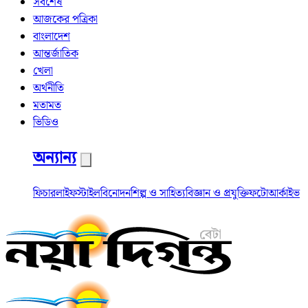
সর্বশেষ
আজকের পত্রিকা
বাংলাদেশ
আন্তর্জাতিক
খেলা
অর্থনীতি
মতামত
ভিডিও
অন্যান্য
ফিচার
লাইফস্টাইল
বিনোদন
শিল্প ও সাহিত্য
বিজ্ঞান ও প্রযুক্তি
ফটো
আর্কাইভ