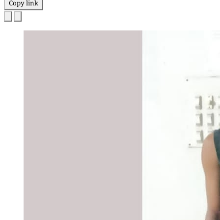
Copy link