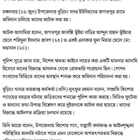
মঙ্গলবার (১৬ জুন) উপজেলার বুড়িচং সদর ইউনিয়নের জগতপুর গ্রামে
অভিযান চালিয়ে তাদের আটক করা হয়।
আটক আসামিরা হলেন, জগতপুর জাবক্সি ভূঁইয়া বাড়ির আব্দুল হান্নান ভূঁইয়ার
ছেলে শরিফুল ইসলাম শ্রাবণ (২৩) ও একই এলাকার ফুল মিয়ার ছেলে মো:
ফয়সাল (২০)।
পুলিশ সূত্রে জানা যায়, বিশেষ ক্ষমতা আইনে দায়ের করা একটি মামলার আসামি
হিসেবে তাদের বিরুদ্ধে আদালত থেকে গ্রেফতারি পরোয়ানা ছিল। গোপন
সংবাদের ভিত্তিতে তাদের অবস্থান শনাক্ত করে অভিযান পরিচালনা করা হয়।
বুড়িচং থানার ভারপ্রাপ্ত কর্মকর্তা (ওসি) লুৎফুর রহমান বলেন, সম্প্রতি কিশোর
গ্যাংয়ের মহড়ার ঘটনায় জড়িতদের শনাক্তে পুলিশ কাজ করছে। ভিডিও ফুটেজ
ও অন্যান্য তথ্য-উপাত্ত বিশ্লেষণ করে দুইজনকে আটক করা হয়েছে। তাদের
বিরুদ্ধে আইনগত প্রক্রিয়া চলমান রয়েছে।
তিনি আরো বলেন, উপজেলায় কিশোর গ্যাং, সন্ত্রাসী কর্মকাণ্ড ও আইনশৃঙ্খলা
পরিস্থিতির অবনতি ঘটাতে পারে এমন যেকোনো অপতৎপরতার বিরুদ্ধে