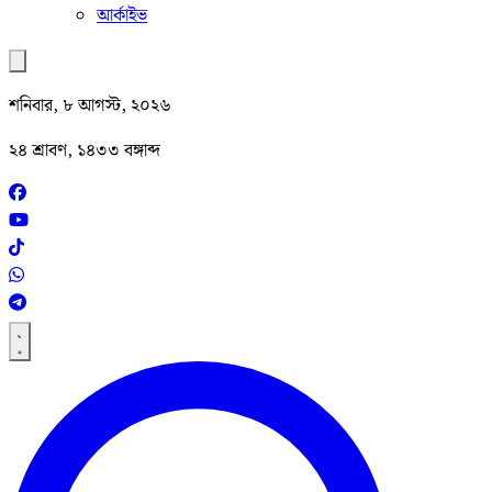
আর্কাইভ
শনিবার, ৮ আগস্ট, ২০২৬
২৪ শ্রাবণ, ১৪৩৩ বঙ্গাব্দ