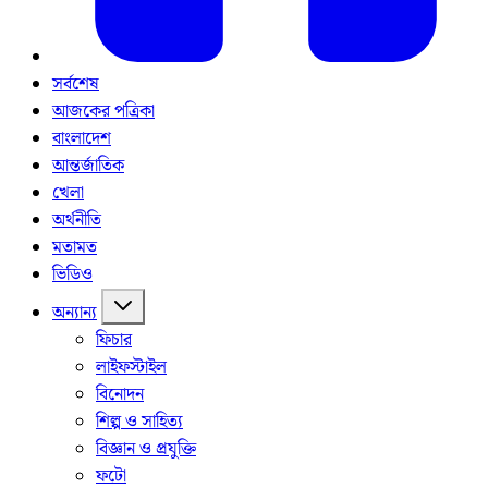
সর্বশেষ
আজকের পত্রিকা
বাংলাদেশ
আন্তর্জাতিক
খেলা
অর্থনীতি
মতামত
ভিডিও
অন্যান্য
ফিচার
লাইফস্টাইল
বিনোদন
শিল্প ও সাহিত্য
বিজ্ঞান ও প্রযুক্তি
ফটো