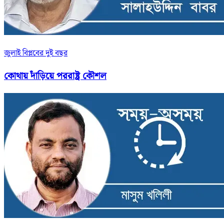
জুলাই বিপ্লবের দুই বছর
কোথায় দাঁড়িয়ে পররাষ্ট্র কৌশল