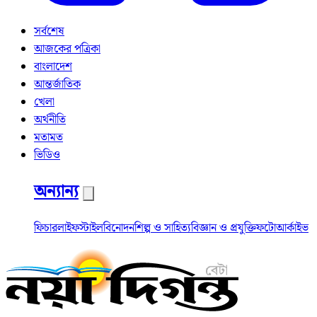
সর্বশেষ
আজকের পত্রিকা
বাংলাদেশ
আন্তর্জাতিক
খেলা
অর্থনীতি
মতামত
ভিডিও
অন্যান্য
ফিচার
লাইফস্টাইল
বিনোদন
শিল্প ও সাহিত্য
বিজ্ঞান ও প্রযুক্তি
ফটো
আর্কাইভ