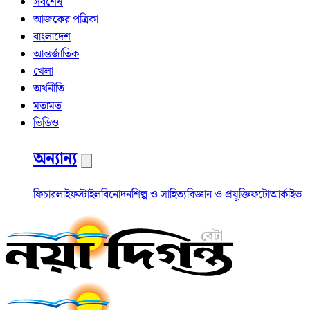
সর্বশেষ
আজকের পত্রিকা
বাংলাদেশ
আন্তর্জাতিক
খেলা
অর্থনীতি
মতামত
ভিডিও
অন্যান্য
ফিচার
লাইফস্টাইল
বিনোদন
শিল্প ও সাহিত্য
বিজ্ঞান ও প্রযুক্তি
ফটো
আর্কাইভ