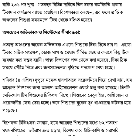
বাকি ২৩১ পদ শূন্য। গতবছর বিভিন্ন দাবিতে তিন দফায় কর্মবিরতি থাকায়
টিকাদান কার্যক্রম ব্যাহত হয়েছিল। বিশেষজ্ঞরা বলছেন, এর ফলে প্রান্তিক
অঞ্চলের শিশুরা সময়মতো টিকা থেকে বঞ্চিত হয়েছে।
অসচেতন অভিভাবক ও সিস্টেমের সীমাবদ্ধতা:
প্রত্যন্ত অঞ্চলের অনেক অভিভাবক এখনো শিশুকে টিকা দিতে চান না। এছাড়া
টিকার সঠিক সংরক্ষণ, ডোজ মাপ ও মেয়াদ সীমিত হওয়ার কারণে কিছু টিকা
ব্যবহার করা সম্ভব হয়নি। স্বাস্থ্য বিভাগের পক্ষ থেকে বলা হয়েছে, টিকা ঠিক
সময়ে পৌঁছে দিতে এবং জনসচেতনতা বৃদ্ধিতে পদক্ষেপ নেয়া হচ্ছে।
শ‌নিবার (৪ এপ্রিল) দুপু‌রে মমেক হাসপাতালে স‌রেজ‌মি‌নে গি‌য়ে দেখা যায়, হাম
আক্রান্ত শিশুদের জন্য আলাদা আইসোলেশন ওয়ার্ড চালু করা হয়েছে। তিনটি
মেডিক‌্যাল টিম শিশুদের চিকিৎসা দিচ্ছে। শিশুদের নেবুলাইজ, অক্সিজেন ও
প্রয়োজনীয় সেবা দেয়া হচ্ছে। তবে শিশুদের বুকের দুধ খাওয়ানো কষ্টকর হয়ে
পড়েছে।
বিশেষজ্ঞ চি‌কিৎসরা জানায়, হামে আক্রান্ত শিশুদের মধ্যে ৮২ শতাংশ
ময়মনসিংহের। ভাইরাস দ্রুত ছড়ায়, বিশেষ করে হাঁচি-কাশি ও সরাসরি