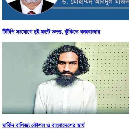
টিটিপি সংযোগে দুই ফ্রন্টে তদন্ত, ঝুঁকিতে কক্সবাজার
মার্কিন বাণিজ্য কৌশল ও বাংলাদেশের স্বার্থ