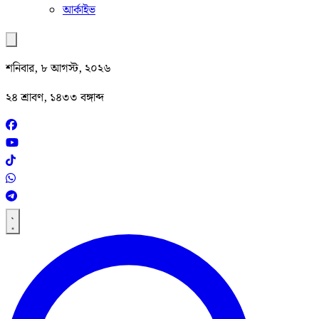
আর্কাইভ
শনিবার, ৮ আগস্ট, ২০২৬
২৪ শ্রাবণ, ১৪৩৩ বঙ্গাব্দ