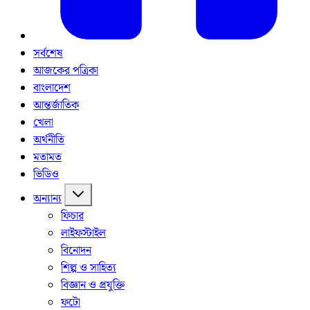
সর্বশেষ
আজকের পত্রিকা
বাংলাদেশ
আন্তর্জাতিক
খেলা
অর্থনীতি
মতামত
ভিডিও
অন্যান্য
ফিচার
লাইফস্টাইল
বিনোদন
শিল্প ও সাহিত্য
বিজ্ঞান ও প্রযুক্তি
ফটো