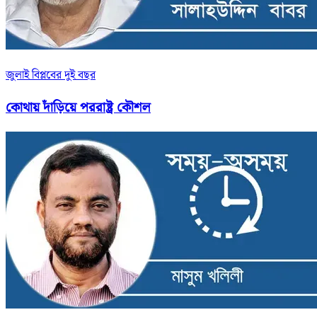
জুলাই বিপ্লবের দুই বছর
কোথায় দাঁড়িয়ে পররাষ্ট্র কৌশল