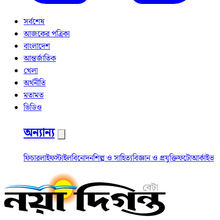
সর্বশেষ
আজকের পত্রিকা
বাংলাদেশ
আন্তর্জাতিক
খেলা
অর্থনীতি
মতামত
ভিডিও
অন্যান্য
ফিচার
লাইফস্টাইল
বিনোদন
শিল্প ও সাহিত্য
বিজ্ঞান ও প্রযুক্তি
ফটো
আর্কাইভ