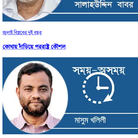
জুলাই বিপ্লবের দুই বছর
কোথায় দাঁড়িয়ে পররাষ্ট্র কৌশল