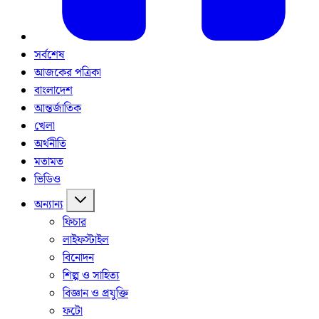
সর্বশেষ
আজকের পত্রিকা
বাংলাদেশ
আন্তর্জাতিক
খেলা
অর্থনীতি
মতামত
ভিডিও
অন্যান্য
ফিচার
লাইফস্টাইল
বিনোদন
শিল্প ও সাহিত্য
বিজ্ঞান ও প্রযুক্তি
ফটো