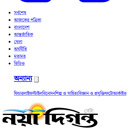
সর্বশেষ
আজকের পত্রিকা
বাংলাদেশ
আন্তর্জাতিক
খেলা
অর্থনীতি
মতামত
ভিডিও
অন্যান্য
ফিচার
লাইফস্টাইল
বিনোদন
শিল্প ও সাহিত্য
বিজ্ঞান ও প্রযুক্তি
ফটো
আর্কাইভ