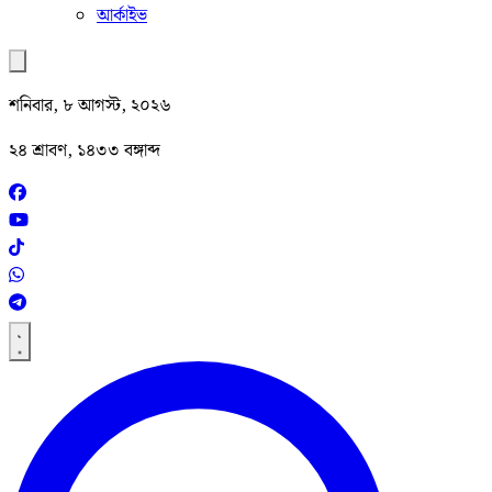
আর্কাইভ
শনিবার, ৮ আগস্ট, ২০২৬
২৪ শ্রাবণ, ১৪৩৩ বঙ্গাব্দ