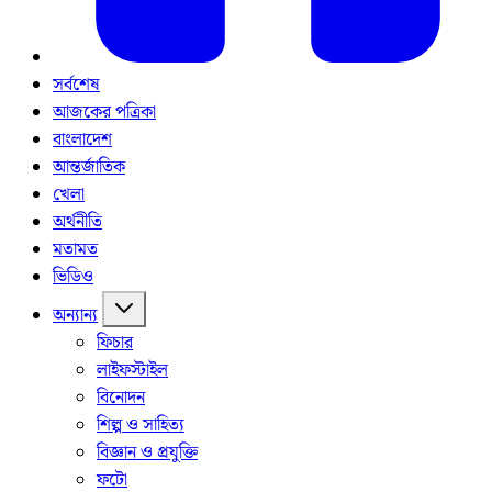
সর্বশেষ
আজকের পত্রিকা
বাংলাদেশ
আন্তর্জাতিক
খেলা
অর্থনীতি
মতামত
ভিডিও
অন্যান্য
ফিচার
লাইফস্টাইল
বিনোদন
শিল্প ও সাহিত্য
বিজ্ঞান ও প্রযুক্তি
ফটো