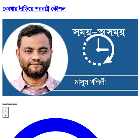
কোথায় দাঁড়িয়ে পররাষ্ট্র কৌশল