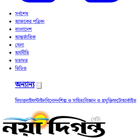
সর্বশেষ
আজকের পত্রিকা
বাংলাদেশ
আন্তর্জাতিক
খেলা
অর্থনীতি
মতামত
ভিডিও
অন্যান্য
ফিচার
লাইফস্টাইল
বিনোদন
শিল্প ও সাহিত্য
বিজ্ঞান ও প্রযুক্তি
ফটো
আর্কাইভ