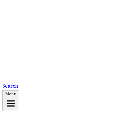
Search
Menu