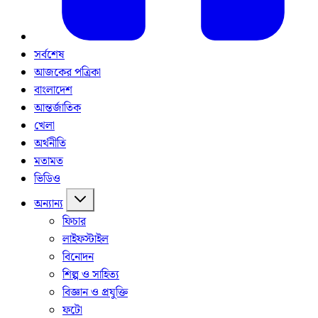
সর্বশেষ
আজকের পত্রিকা
বাংলাদেশ
আন্তর্জাতিক
খেলা
অর্থনীতি
মতামত
ভিডিও
অন্যান্য
ফিচার
লাইফস্টাইল
বিনোদন
শিল্প ও সাহিত্য
বিজ্ঞান ও প্রযুক্তি
ফটো