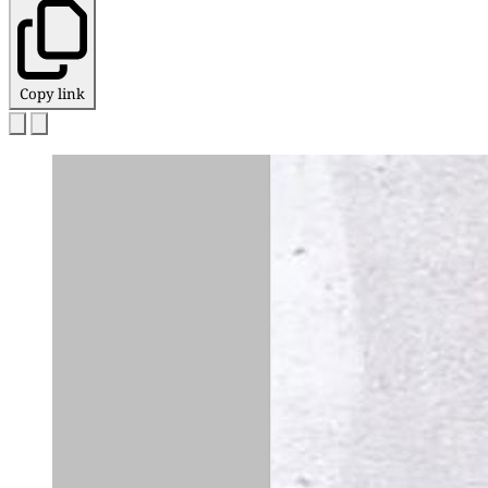
Copy link