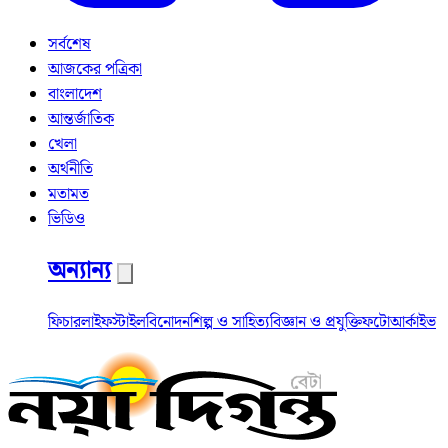
সর্বশেষ
আজকের পত্রিকা
বাংলাদেশ
আন্তর্জাতিক
খেলা
অর্থনীতি
মতামত
ভিডিও
অন্যান্য
ফিচার
লাইফস্টাইল
বিনোদন
শিল্প ও সাহিত্য
বিজ্ঞান ও প্রযুক্তি
ফটো
আর্কাইভ