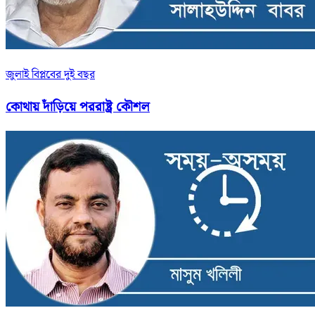
জুলাই বিপ্লবের দুই বছর
কোথায় দাঁড়িয়ে পররাষ্ট্র কৌশল