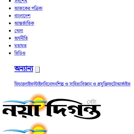
সর্বশেষ
আজকের পত্রিকা
বাংলাদেশ
আন্তর্জাতিক
খেলা
অর্থনীতি
মতামত
ভিডিও
অন্যান্য
ফিচার
লাইফস্টাইল
বিনোদন
শিল্প ও সাহিত্য
বিজ্ঞান ও প্রযুক্তি
ফটো
আর্কাইভ