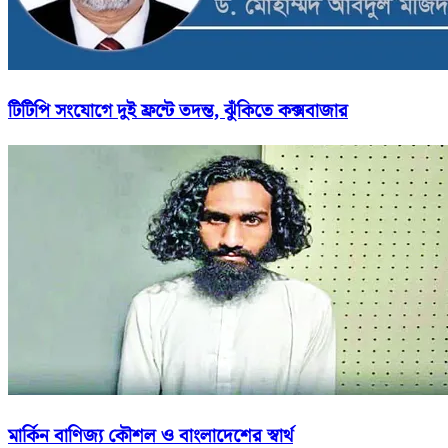
টিটিপি সংযোগে দুই ফ্রন্টে তদন্ত, ঝুঁকিতে কক্সবাজার
মার্কিন বাণিজ্য কৌশল ও বাংলাদেশের স্বার্থ