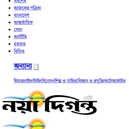
সর্বশেষ
আজকের পত্রিকা
বাংলাদেশ
আন্তর্জাতিক
খেলা
অর্থনীতি
মতামত
ভিডিও
অন্যান্য
ফিচার
লাইফস্টাইল
বিনোদন
শিল্প ও সাহিত্য
বিজ্ঞান ও প্রযুক্তি
ফটো
আর্কাইভ