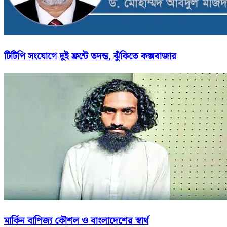
টিটিপি সংযোগে দুই ফ্রন্টে তদন্ত, ঝুঁকিতে কক্সবাজার
মার্কিন বাণিজ্য কৌশল ও বাংলাদেশের স্বার্থ