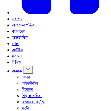
সর্বশেষ
আজকের পত্রিকা
বাংলাদেশ
আন্তর্জাতিক
খেলা
অর্থনীতি
মতামত
ভিডিও
অন্যান্য
ফিচার
লাইফস্টাইল
বিনোদন
শিল্প ও সাহিত্য
বিজ্ঞান ও প্রযুক্তি
ফটো