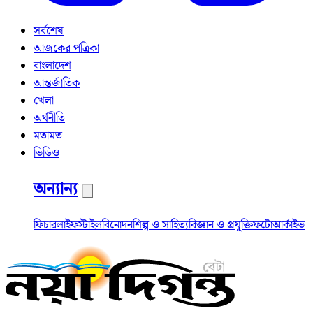
সর্বশেষ
আজকের পত্রিকা
বাংলাদেশ
আন্তর্জাতিক
খেলা
অর্থনীতি
মতামত
ভিডিও
অন্যান্য
ফিচার
লাইফস্টাইল
বিনোদন
শিল্প ও সাহিত্য
বিজ্ঞান ও প্রযুক্তি
ফটো
আর্কাইভ