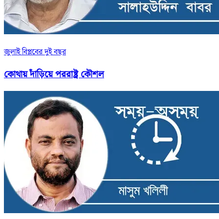
জুলাই বিপ্লবের দুই বছর
কোথায় দাঁড়িয়ে পররাষ্ট্র কৌশল