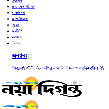
সর্বশেষ
আজকের পত্রিকা
বাংলাদেশ
আন্তর্জাতিক
খেলা
অর্থনীতি
মতামত
ভিডিও
অন্যান্য
ফিচার
লাইফস্টাইল
বিনোদন
শিল্প ও সাহিত্য
বিজ্ঞান ও প্রযুক্তি
ফটো
আর্কাইভ