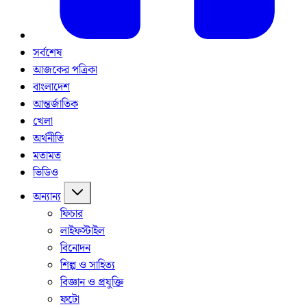
সর্বশেষ
আজকের পত্রিকা
বাংলাদেশ
আন্তর্জাতিক
খেলা
অর্থনীতি
মতামত
ভিডিও
অন্যান্য
ফিচার
লাইফস্টাইল
বিনোদন
শিল্প ও সাহিত্য
বিজ্ঞান ও প্রযুক্তি
ফটো