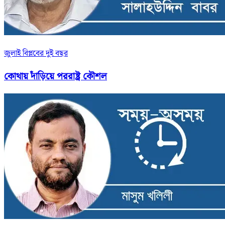
জুলাই বিপ্লবের দুই বছর
কোথায় দাঁড়িয়ে পররাষ্ট্র কৌশল