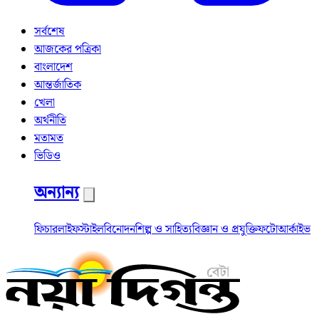
সর্বশেষ
আজকের পত্রিকা
বাংলাদেশ
আন্তর্জাতিক
খেলা
অর্থনীতি
মতামত
ভিডিও
অন্যান্য
ফিচার
লাইফস্টাইল
বিনোদন
শিল্প ও সাহিত্য
বিজ্ঞান ও প্রযুক্তি
ফটো
আর্কাইভ