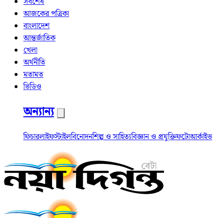
সর্বশেষ
আজকের পত্রিকা
বাংলাদেশ
আন্তর্জাতিক
খেলা
অর্থনীতি
মতামত
ভিডিও
অন্যান্য
ফিচার
লাইফস্টাইল
বিনোদন
শিল্প ও সাহিত্য
বিজ্ঞান ও প্রযুক্তি
ফটো
আর্কাইভ