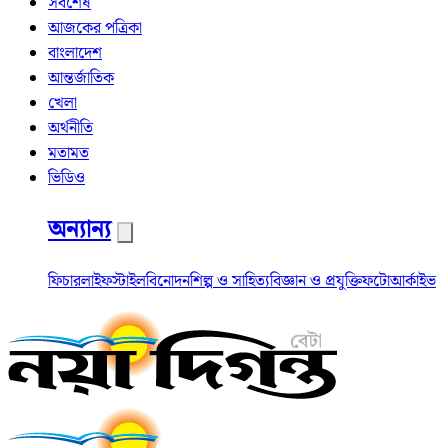
সর্বশেষ
আজকের পত্রিকা
বাংলাদেশ
আন্তর্জাতিক
খেলা
অর্থনীতি
মতামত
ভিডিও
অন্যান্য
ফিচার
লাইফস্টাইল
বিনোদন
শিল্প ও সাহিত্য
বিজ্ঞান ও প্রযুক্তি
ফটো
আর্কাইভ