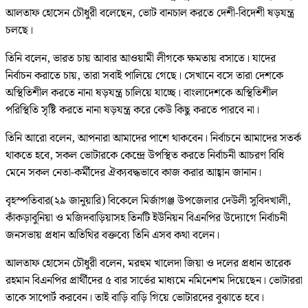
আলতাফ হোসেন চৌধুরী বলেছেন, ভোট বানচাল করতে দেশী-বিদেশী ষড়যন্ত্র
চলছে।
তিনি বলেন, ভারত চায় আবার আওয়ামী লীগকে ক্ষমতায় বসাতে। যাদের
নির্বাচন করাতে চায়, তারা সবাই পালিয়ে গেছে। সেখানে বসে তারা দেশকে
অস্থিতিশীল করতে নানা ষড়যন্ত্র চালিয়ে যাচ্ছে। বাংলাদেশকে অস্থিতিশীল
পরিস্থিতি সৃষ্টি করতে নানা ষড়যন্ত্র করে কেউ কিছু করতে পারবে না।
তিনি আরো বলেন, আপনারা আমাদের পাশে থাকবেন। নির্বাচনে আমাদের সতর্ক
থাকতে হবে, সকল ভোটারকে কেন্দ্রে উপস্থিত করতে নির্বাচনী আচরণ বিধি
মেনে সকল নেতা-কর্মীদের ঐক্যবদ্ধভাবে কাজ করার আহ্বান জানান।
বৃহস্পতিবার(২৯ জানুয়ারি) বিকেলে মির্জাগঞ্জ উপজেলার দেউলী সুবিদখালী,
কাঁকড়াবুনিয়া ও মজিদবাড়িয়াসহ তিনটি ইউনিয়ন বিএনপির উদ্যোগে নির্বাচনী
জনসভায় প্রধান অতিথির বক্তব্যে তিনি এসব কথা বলেন।
আলতাফ হোসেন চৌধুরী বলেন, মরহুম খালেদা জিয়া ও দলের প্রধান তারেক
রহমান বিএনপির প্রার্থীদের ৫ বার সার্ভের মাধ্যমে নমিনেশম দিয়েছেন। ভোটাররা
তাকে সাপোর্ট করবেন। তাই বাড়ি বাড়ি গিয়ে ভোটারদের বুঝাতে হবে।