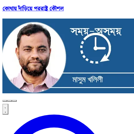
কোথায় দাঁড়িয়ে পররাষ্ট্র কৌশল