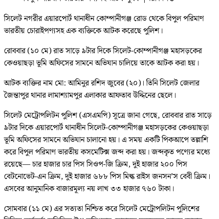
সিলেট নগরীর এয়ারপোর্ট থানাধীন কোম্পানীগঞ্জ রোড থেকে বিপুল পরিমাণ
ভারতীয় চোরাইপণ্যসহ এক ব্যক্তিকে আটক করেছে পুলিশ।
রোববার (১০ মে) রাত সাড়ে ৯টার দিকে সিলেট-কোম্পানীগঞ্জ মহাসড়কের
কেওয়াছড়া ভূমি অফিসের সামনে অভিযান চালিয়ে তাকে আটক করা হয়।
আটক ব্যক্তির নাম মো: আমিনুর রশিদ জুবের (২০)। তিনি সিলেট জেলার
জৈন্তাপুর থানার লামাশ্যামপুর এলাকার আফতাব উদ্দিনের ছেলে।
সিলেট মেট্রোপলিটন পুলিশ (এসএমপি) সূত্রে জানা গেছে, রোববার রাত সাড়ে
৯টার দিকে এয়ারপোর্ট থানাধীন সিলেট-কোম্পানীগঞ্জ মহাসড়কের কেওয়াছড়া
ভূমি অফিসের সামনে অভিযান চালানো হয়। এ সময় একটি পিকআপে তল্লাশি
করে বিপুল পরিমাণ ভারতীয় কসমেটিক্স জব্দ করা হয়। জব্দকৃত পণ্যের মধ্যে
রয়েছে— চার হাজার চার পিস সিওপ-জি ক্রিম, দুই হাজার ২০০ পিস
বেটনোভেট-এন ক্রিম, দুই হাজার ৬৮৮ পিস মিল্ক রাইস জনসন’স বেবী ক্রিম।
এসবের আনুমানিক বাজারমূল্য নয় লাখ ৩৩ হাজার ৭৬০ টাকা।
সোমবার (১১ মে) এর সত্যতা নিশ্চিত করে সিলেট মেট্রোপলিটন পুলিশের