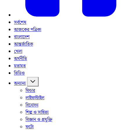
সর্বশেষ
আজকের পত্রিকা
বাংলাদেশ
আন্তর্জাতিক
খেলা
অর্থনীতি
মতামত
ভিডিও
অন্যান্য
ফিচার
লাইফস্টাইল
বিনোদন
শিল্প ও সাহিত্য
বিজ্ঞান ও প্রযুক্তি
ফটো