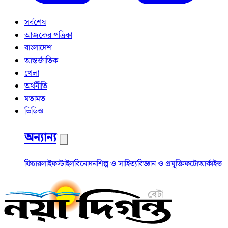
সর্বশেষ
আজকের পত্রিকা
বাংলাদেশ
আন্তর্জাতিক
খেলা
অর্থনীতি
মতামত
ভিডিও
অন্যান্য
ফিচার
লাইফস্টাইল
বিনোদন
শিল্প ও সাহিত্য
বিজ্ঞান ও প্রযুক্তি
ফটো
আর্কাইভ