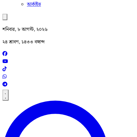
আর্কাইভ
শনিবার, ৮ আগস্ট, ২০২৬
২৪ শ্রাবণ, ১৪৩৩ বঙ্গাব্দ