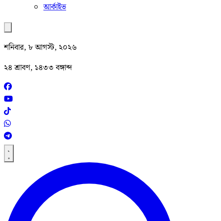
আর্কাইভ
শনিবার, ৮ আগস্ট, ২০২৬
২৪ শ্রাবণ, ১৪৩৩ বঙ্গাব্দ