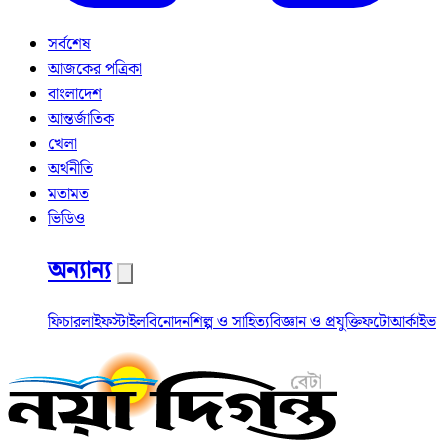
সর্বশেষ
আজকের পত্রিকা
বাংলাদেশ
আন্তর্জাতিক
খেলা
অর্থনীতি
মতামত
ভিডিও
অন্যান্য
ফিচার
লাইফস্টাইল
বিনোদন
শিল্প ও সাহিত্য
বিজ্ঞান ও প্রযুক্তি
ফটো
আর্কাইভ