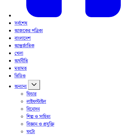
সর্বশেষ
আজকের পত্রিকা
বাংলাদেশ
আন্তর্জাতিক
খেলা
অর্থনীতি
মতামত
ভিডিও
অন্যান্য
ফিচার
লাইফস্টাইল
বিনোদন
শিল্প ও সাহিত্য
বিজ্ঞান ও প্রযুক্তি
ফটো