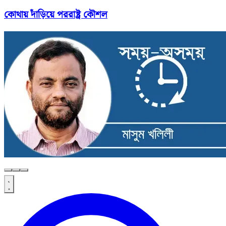
কোথায় দাঁড়িয়ে পররাষ্ট্র কৌশল