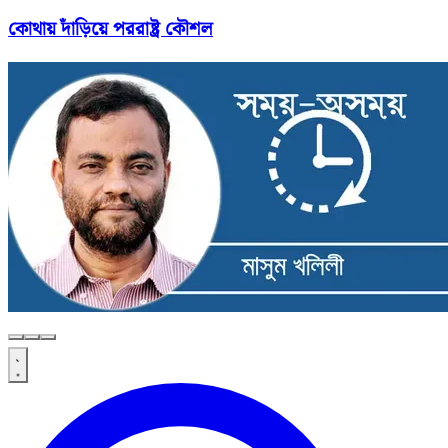
কোথায় দাঁড়িয়ে পররাষ্ট্র কৌশল