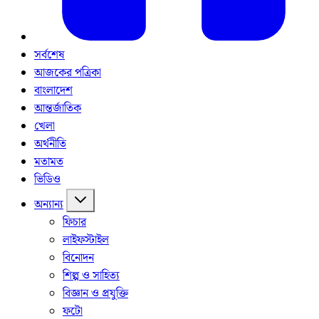
সর্বশেষ
আজকের পত্রিকা
বাংলাদেশ
আন্তর্জাতিক
খেলা
অর্থনীতি
মতামত
ভিডিও
অন্যান্য
ফিচার
লাইফস্টাইল
বিনোদন
শিল্প ও সাহিত্য
বিজ্ঞান ও প্রযুক্তি
ফটো