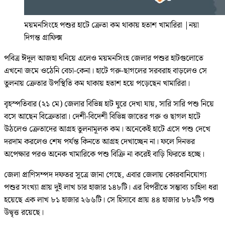
ময়মনসিংহে পশুর হাটে ক্রেতা কম থাকায় হতাশ খামারিরা
|
নয়া
দিগন্ত গ্রাফিক্স
পবিত্র ঈদুল আজহা ঘনিয়ে এলেও ময়মনসিংহ জেলার পশুর হাটগুলোতে
এখনো জমে ওঠেনি বেচা-কেনা। হাটে গরু-ছাগলের সরবরাহ বাড়লেও সে
তুলনায় ক্রেতার উপস্থিতি কম থাকায় হতাশ হয়ে পড়েছেন খামারিরা।
বৃহস্পতিবার (২১ মে) জেলার বিভিন্ন হাট ঘুরে দেখা যায়, সারি সারি পশু নিয়ে
বসে আছেন বিক্রেতারা। দেশী-বিদেশী বিভিন্ন জাতের গরু ও ছাগল হাটে
উঠলেও ক্রেতাদের আগ্রহ তুলনামূলক কম। অনেকেই হাটে এসে পশু দেখে
দরদাম করলেও শেষ পর্যন্ত কিনতে আগ্রহ দেখাচ্ছেন না। ফলে দিনভর
অপেক্ষার পরও অনেক খামারিকে পশু বিক্রি না করেই বাড়ি ফিরতে হচ্ছে।
জেলা প্রাণিসম্পদ দফতর সূত্রে জানা গেছে, এবার জেলায় কোরবানিযোগ্য
পশুর সংখ্যা প্রায় দুই লাখ চার হাজার ১৪৮টি। এর বিপরীতে সম্ভাব্য চাহিদা ধরা
হয়েছে এক লাখ ৮১ হাজার ২৬৬টি। সে হিসাবে প্রায় ৪৪ হাজার ৮৮২টি পশু
উদ্বৃত্ত রয়েছে।