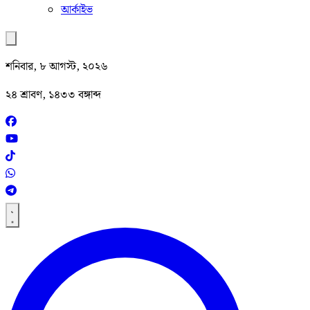
আর্কাইভ
শনিবার, ৮ আগস্ট, ২০২৬
২৪ শ্রাবণ, ১৪৩৩ বঙ্গাব্দ