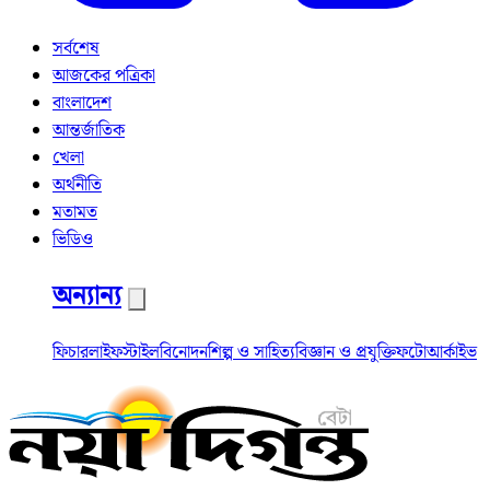
সর্বশেষ
আজকের পত্রিকা
বাংলাদেশ
আন্তর্জাতিক
খেলা
অর্থনীতি
মতামত
ভিডিও
অন্যান্য
ফিচার
লাইফস্টাইল
বিনোদন
শিল্প ও সাহিত্য
বিজ্ঞান ও প্রযুক্তি
ফটো
আর্কাইভ