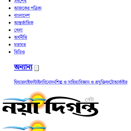
সর্বশেষ
আজকের পত্রিকা
বাংলাদেশ
আন্তর্জাতিক
খেলা
অর্থনীতি
মতামত
ভিডিও
অন্যান্য
ফিচার
লাইফস্টাইল
বিনোদন
শিল্প ও সাহিত্য
বিজ্ঞান ও প্রযুক্তি
ফটো
আর্কাইভ