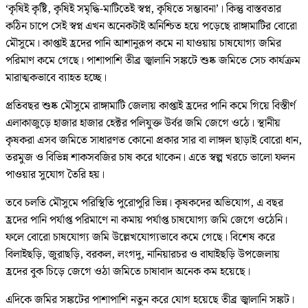
‘কৃষিই কৃষ্টি, কৃষিই সমৃদ্ধি-মাটিতেই স্বপ্ন, কৃষিতে সম্ভাবনা’। কিন্তু বাস্তবতার
কঠিন চাপে সেই স্বপ্ন এখন অনেকটাই অনিশ্চিত হয়ে পড়েছে রাঙ্গামাটির বোরো
মৌসুমে। কাপ্তাই হ্রদের পানি আশানুরূপ কমে না যাওয়ায় চাষযোগ্য জমির
পরিমাণ কমে গেছে। পাশাপাশি তীব্র জ্বালানি সঙ্কটে শুষ্ক জমিতে সেচ কার্যক্রম
মারাত্মকভাবে ব্যাহত হচ্ছে।
প্রতিবছর শুষ্ক মৌসুমে রাঙ্গামাটি জেলায় কাপ্তাই হ্রদের পানি কমে গিয়ে বিস্তীর্ণ
এলাকাজুড়ে হাজার হাজার হেক্টর পলিযুক্ত উর্বর জমি জেগে ওঠে। স্থানীয়
কৃষকরা এসব জমিতে সাধারণত কোনো প্রকার সার বা লাঙ্গল ছাড়াই বোরো ধান,
তরমুজ ও বিভিন্ন শাকসবজির চাষ করে থাকেন। এতে স্বল্প খরচে ভালো ফলন
পাওয়ার সুযোগ তৈরি হয়।
তবে চলতি মৌসুমে পরিস্থিতি পুরোপুরি ভিন্ন। কৃষকদের অভিযোগ, এ বছর
হ্রদের পানি পর্যাপ্ত পরিমাণে না কমায় পর্যাপ্ত চাষযোগ্য জমি জেগে ওঠেনি।
ফলে বোরো চাষযোগ্য জমি উল্লেখযোগ্যভাবে কমে গেছে। বিশেষ করে
বিলাইছড়ি, জুরাছড়ি, বরকল, লংগদু, নানিয়ারচর ও বাঘাইছড়ি উপজেলায়
হ্রদের বুক চিড়ে জেগে ওঠা জমিতে চাষাবাদ অনেক কম হয়েছে।
এদিকে জমির সঙ্কটের পাশাপাশি নতুন করে যোগ হয়েছে তীব্র জ্বালানি সঙ্কট।