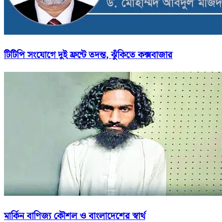
টিটিপি সংযোগে দুই ফ্রন্টে তদন্ত, ঝুঁকিতে কক্সবাজার
মার্কিন বাণিজ্য কৌশল ও বাংলাদেশের স্বার্থ