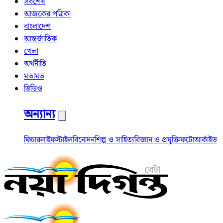
সর্বশেষ
আজকের পত্রিকা
বাংলাদেশ
আন্তর্জাতিক
খেলা
অর্থনীতি
মতামত
ভিডিও
অন্যান্য
ফিচার
লাইফস্টাইল
বিনোদন
শিল্প ও সাহিত্য
বিজ্ঞান ও প্রযুক্তি
ফটো
আর্কাইভ