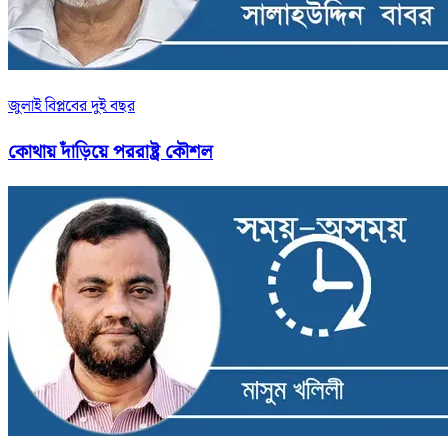
জুলাই বিপ্লবের দুই বছর
কোথায় দাঁড়িয়ে পররাষ্ট্র কৌশল