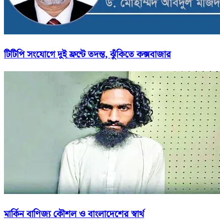
টিটিপি সংযোগে দুই ফ্রন্টে তদন্ত, ঝুঁকিতে কক্সবাজার
মার্কিন বাণিজ্য কৌশল ও বাংলাদেশের স্বার্থ