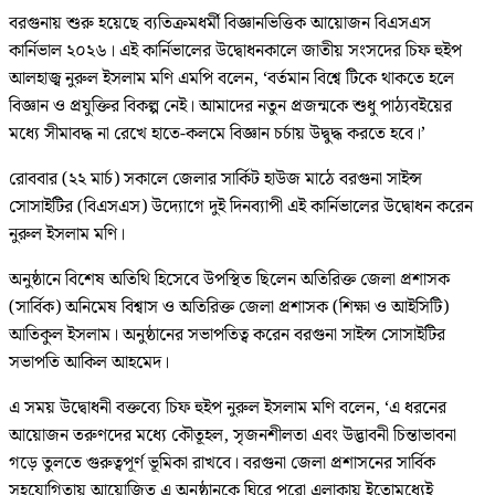
বরগুনায় শুরু হয়েছে ব্যতিক্রমধর্মী বিজ্ঞানভিত্তিক আয়োজন বিএসএস
কার্নিভাল ২০২৬। এই কার্নিভালের উদ্বোধনকালে জাতীয় সংসদের চিফ হুইপ
আলহাজ্ব নুরুল ইসলাম মণি এমপি বলেন, ‘বর্তমান বিশ্বে টিকে থাকতে হলে
বিজ্ঞান ও প্রযুক্তির বিকল্প নেই। আমাদের নতুন প্রজন্মকে শুধু পাঠ্যবইয়ের
মধ্যে সীমাবদ্ধ না রেখে হাতে-কলমে বিজ্ঞান চর্চায় উদ্বুদ্ধ করতে হবে।’
রোববার (২২ মার্চ) সকালে জেলার সার্কিট হাউজ মাঠে বরগুনা সাইন্স
সোসাইটির (বিএসএস) উদ্যােগে দুই দিনব্যাপী এই কার্নিভালের উদ্বোধন করেন
নুরুল ইসলাম মণি।
অনুষ্ঠানে বিশেষ অতিথি হিসেবে উপস্থিত ছিলেন অতিরিক্ত জেলা প্রশাসক
(সার্বিক) অনিমেষ বিশ্বাস ও অতিরিক্ত জেলা প্রশাসক (শিক্ষা ও আইসিটি)
আতিকুল ইসলাম। অনুষ্ঠানের সভাপতিত্ব করেন বরগুনা সাইন্স সোসাইটির
সভাপতি আকিল আহমেদ।
এ সময় উদ্বোধনী বক্তব্যে চিফ হুইপ নুরুল ইসলাম মণি বলেন, ‘এ ধরনের
আয়োজন তরুণদের মধ্যে কৌতূহল, সৃজনশীলতা এবং উদ্ভাবনী চিন্তাভাবনা
গড়ে তুলতে গুরুত্বপূর্ণ ভূমিকা রাখবে। বরগুনা জেলা প্রশাসনের সার্বিক
সহযোগিতায় আয়োজিত এ অনুষ্ঠানকে ঘিরে পুরো এলাকায় ইতোমধ্যেই